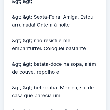
&gt; &gt;
&gt; &gt; Sexta-Feira: Amiga! Estou
arruinada! Ontem à noite
&gt; &gt; não resisti e me
empanturrei. Coloquei bastante
&gt; &gt; batata-doce na sopa, além
de couve, repolho e
&gt; &gt; beterraba. Menina, saí de
casa que parecia um