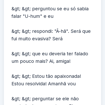
&gt; &gt; perguntou se eu só sabia
falar "U-hum" e eu
&gt; &gt; respondi: "Ã-hã". Será que
fui muito evasiva? Será
&gt; &gt; que eu deveria ter falado
um pouco mais? Ai, amiga!
&gt; &gt; Estou tão apaixonada!
Estou resolvida! Amanhã vou
&gt; &gt; perguntar se ele não