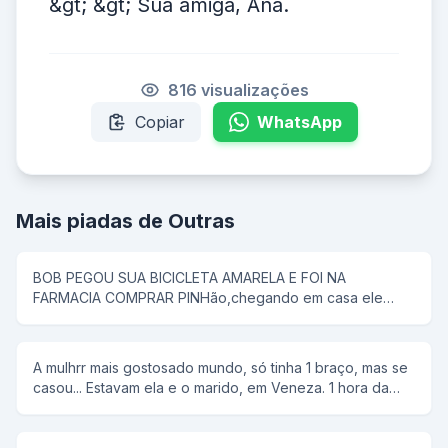
&gt; &gt; Sua amiga, Ana.
816 visualizações
Copiar
WhatsApp
Mais piadas de Outras
BOB PEGOU SUA BICICLETA AMARELA E FOI NA
FARMACIA COMPRAR PINHão,chegando em casa ele
colocou tudo em uma panela de pressão,então seu pai
disse que pipoca ñ tem antena,e então bob respondeu;-
e dai panela de pressão ñ voa
A mulhrr mais gostosado mundo, só tinha 1 braço, mas se
casou... Estavam ela e o marido, em Veneza. 1 hora da
manhã ela tem um desejo sexual, mas não conta para o
marido. rFalou para ele alugar uma "reminha" da quelas e
foram... No meio do rio, ela diz, tira a minha roupa, e ele