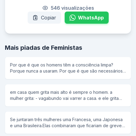
546 visualizações
Copiar
WhatsApp
Mais piadas de Feministas
Por que é que os homens têm a consciência limpa?
Porque nunca a usaram. Por que é que são necessários
milhões de espermatozóides para fertilizar um único
óvulo? Porque os espermatozóides são masculinos e
negam-se a perguntar o caminho. Sabe como uma mulher
em casa quem grita mais alto é sempre o homem. a
se livra de 75 quilos de gordura inútil? Pede o divórcio.
mulher grita: - vagabundo vai varrer a casa. e ele grita
Por que é que as mulheres colocam chifres nos homens?
mais alto ainda: - cadê a vassolra.
Porque um homem sem chifres é um animal muito
indefeso. O que ocorre com um homem quando come
uma mosca? Fica com mais neurônios no estômago do
Se juntaram três mulheres uma Francesa, uma Japonesa
que no cérebro. Por que é que os homens gostam de
e uma Brasileira.Elas combinaram que ficariam de greve 1
amor à primeira vista? Porque economiza tempo em
mês para fazerem os maridos preguiçosos trabalharem e