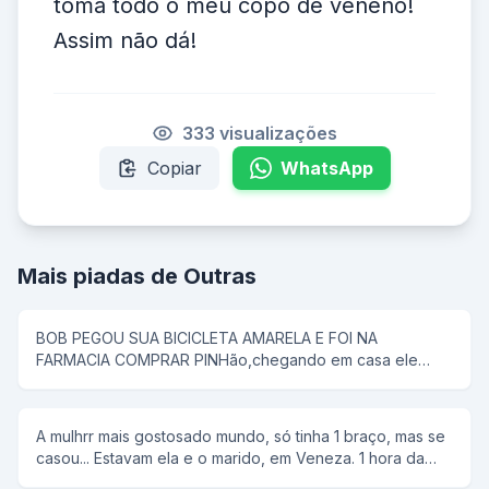
toma todo o meu copo de veneno!
Assim não dá!
333 visualizações
Copiar
WhatsApp
Mais piadas de Outras
BOB PEGOU SUA BICICLETA AMARELA E FOI NA
FARMACIA COMPRAR PINHão,chegando em casa ele
colocou tudo em uma panela de pressão,então seu pai
disse que pipoca ñ tem antena,e então bob respondeu;-
e dai panela de pressão ñ voa
A mulhrr mais gostosado mundo, só tinha 1 braço, mas se
casou... Estavam ela e o marido, em Veneza. 1 hora da
manhã ela tem um desejo sexual, mas não conta para o