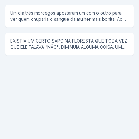
marido. rFalou para ele alugar uma "reminha" da quelas e
foram... No meio do rio, ela diz, tira a minha roupa, e ele
Um dia,três morcegos apostaram um com o outro para
tira. Tira o meu sutiã, e ele tira. Tira a minha calçinha, e
ver quem chuparia o sangue da mulher mais bonita. Ao
ele tira. Quando PELADA, ela diz, agora me co... E ele a
chegar a noite,lá se foi o primeiro morcego;chupou o
joga no rio.
sangue da mulher e voltou com a boca cheia de sangue
e chamou os outros morcegos para ver como era bonita
EXISTIA UM CERTO SAPO NA FLORESTA QUE TODA VEZ
a mulher. Na noite seguinte, lá se foi o segundo
QUE ELE FALAVA "NÃO", DIMINUIA ALGUMA COISA. UM
morcego;encontrou uma mulher muito mais bonita que a
CAVALO SABENDO DISSO, FOI PROCURAR ESSE SAPO
do companheiro,chupou o sangue e fez questão de
PARA RESOLVER UM PROBLEMA QUE O VINHA
mostrar aos colegas o resultado da sua procura. Na
ACOMPANHANDO A MUITO TEMPO (ELE TINHA QUASE
terceira noite o último morcego saiu para procurar uma
CINCO METROS DE PAU), E COM O TAMANHO DESSE
vítima e voltou com a boca cheia de sangue.Não
PROBLEMA ELE NÃO PODIA COMER NENHUMA ÉGUA.
aguentando de curiosidade os dois morcegos quiseram
ENTÃO ENCONTROU -SE COM O SAPO E PENSOU: -
saber quem era a mulher de que ele arrancara tanto
COMO VOU FAZER PRA ESSE SAPO ME DIZER NÃO, JÁ
sangue.Envergonhado e todo dolorido ele
SEI ENTUSIASMADO ELE DIZ: -SAPO ME DÁ A BUNDINHA
respondeu:Não foi uma mulher e sim um poste que
SÓ UM POUQUINHO. O SAPO OLHANDO O TAMANHO DA
entrou na minha frente.
TROMBA DISSE: -NÃO! O CAVALO ALEGRE OLHOU PARA
O PAU SÓ QUE ACHOU AINDA MUITO GRANDE E DISSE: -
HA! SAPO ME DÁ A BUNDA SÓ UM POUCO? E O SAPO: -
NÃO! ENTÃO O CAVALO TODO CONTENTE AFIRMOU: -
PRONTO, AGORA SÓ MAIS UMA VEZ E VAI FICAR ÓTIMO,