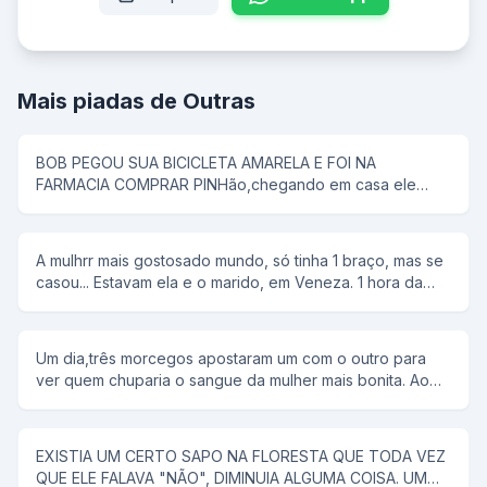
Mais piadas de Outras
BOB PEGOU SUA BICICLETA AMARELA E FOI NA
FARMACIA COMPRAR PINHão,chegando em casa ele
colocou tudo em uma panela de pressão,então seu pai
disse que pipoca ñ tem antena,e então bob respondeu;-
e dai panela de pressão ñ voa
A mulhrr mais gostosado mundo, só tinha 1 braço, mas se
casou... Estavam ela e o marido, em Veneza. 1 hora da
manhã ela tem um desejo sexual, mas não conta para o
marido. rFalou para ele alugar uma "reminha" da quelas e
foram... No meio do rio, ela diz, tira a minha roupa, e ele
Um dia,três morcegos apostaram um com o outro para
tira. Tira o meu sutiã, e ele tira. Tira a minha calçinha, e
ver quem chuparia o sangue da mulher mais bonita. Ao
ele tira. Quando PELADA, ela diz, agora me co... E ele a
chegar a noite,lá se foi o primeiro morcego;chupou o
joga no rio.
sangue da mulher e voltou com a boca cheia de sangue
e chamou os outros morcegos para ver como era bonita
EXISTIA UM CERTO SAPO NA FLORESTA QUE TODA VEZ
a mulher. Na noite seguinte, lá se foi o segundo
QUE ELE FALAVA "NÃO", DIMINUIA ALGUMA COISA. UM