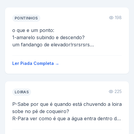
198
PONTINHOS
o que e um ponto:
1-amarelo subindo e descendo?
um fandango de elevador!rsrsrsrs
2-amarelo no tomate ?
um jean claude fandangos
Ler Piada Completa →
3-amarelo surfando?
ru...
225
LOIRAS
P-Sabe por que é quando está chuvendo a loira
sobe no pé de coqueiro?
R-Para ver como é que a água entra dentro do
coco.