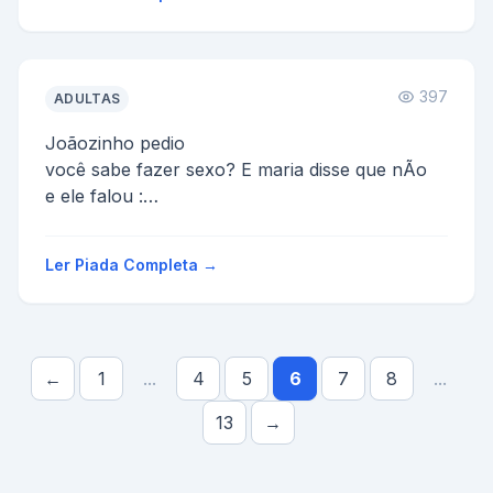
397
ADULTAS
Joãozinho pedio
você sabe fazer sexo? E maria disse que nÃo
e ele falou :
abaixa a sáia
agora ergue a blusa
Ler Piada Completa →
e maria perguntou, e agora oque e...
←
1
...
4
5
6
7
8
...
13
→