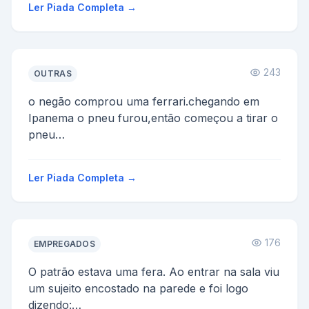
Ler Piada Completa →
243
OUTRAS
o negão comprou uma ferrari.chegando em
Ipanema o pneu furou,então começou a tirar o
pneu
cheugou outro negão e disse:
-que você ta fazendo
Ler Piada Completa →
res...
176
EMPREGADOS
O patrão estava uma fera. Ao entrar na sala viu
um sujeito encostado na parede e foi logo
dizendo: