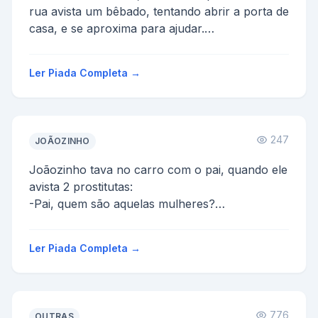
rua avista um bêbado, tentando abrir a porta de
casa, e se aproxima para ajudar.
Quando chega mais fala:
...
Ler Piada Completa →
247
JOÃOZINHO
Joãozinho tava no carro com o pai, quando ele
avista 2 prostitutas:
-Pai, quem são aquelas mulheres?
-São vendedoras!
-O que elas vendem?
Ler Piada Completa →
O pai, se...
776
OUTRAS