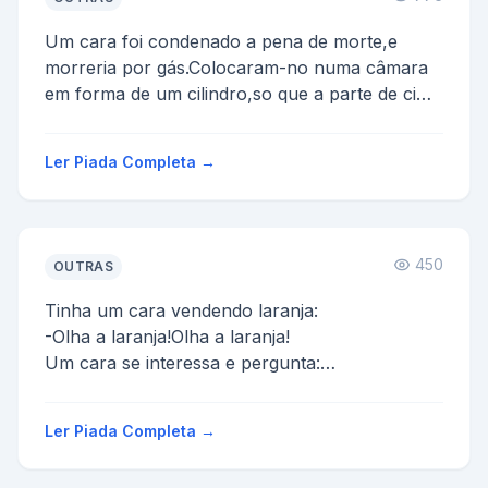
Um cara foi condenado a pena de morte,e
morreria por gás.Colocaram-no numa câmara
em forma de um cilindro,so que a parte de cima
da câmara não era...
Ler Piada Completa →
450
OUTRAS
Tinha um cara vendendo laranja:
-Olha a laranja!Olha a laranja!
Um cara se interessa e pergunta:
-É doce?
E o vendedor diz:
Ler Piada Completa →
-Não é, senão eu tava ...