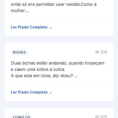
onde só era permitido usar vestido.Como a
mulher
só usava calça, ela não tinha calçinha.
Então par...
Ler Piada Completa →
208
BICHAS
Duas bichas estão andando, quando tropeçam
e caem uma sobre a outra.
A que esta em cima, diz: doeu?
A outra responde: não senhora, deixa que do...
Ler Piada Completa →
1015
CÚMULOS