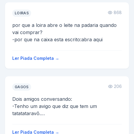
868
LOIRAS
por que a loira abre o leite na padaria quando
vai comprar?
-por que na caixa esta escrito:abra aqui
Ler Piada Completa →
206
GAGOS
Dois amigos conversando:
-Tenho um avigo que diz que tem um
tatatataravô.
-Ele deve ser um mentiroso de marca maior,
héin?
Ler Piada Completa →