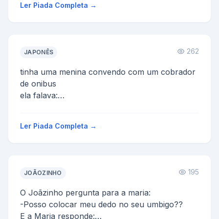
Ler Piada Completa →
262
JAPONÊS
tinha uma menina convendo com um cobrador
de onibus
ela falava:
- se minha mae fosse uma cadela e meu pai
uma cachorro - eu seria uma cachorrinha
Ler Piada Completa →
...
195
JOÃOZINHO
O Joãzinho pergunta para a maria:
-Posso colocar meu dedo no seu umbigo??
E a Maria responde: