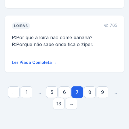
-Não, ele é só gago me...
765
LOIRAS
P:Por que a loira não come banana?
R:Porque não sabe onde fica o zíper.
Ler Piada Completa →
←
1
...
5
6
7
8
9
...
13
→