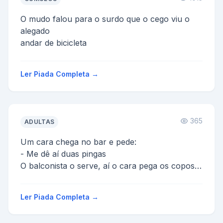
O mudo falou para o surdo que o cego viu o
alegado
andar de bicicleta
Ler Piada Completa →
365
ADULTAS
Um cara chega no bar e pede:
- Me dê aí duas pingas
O balconista o serve, aí o cara pega os copos e
diz:
- Essa aquí é pela dor e essa outra é p...
Ler Piada Completa →