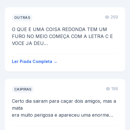
269
OUTRAS
O QUE E UMA COISA REDONDA TEM UM
FURO NO MEIO COMEÇA COM A LETRA C E
VOCE JA DEU
CD
Ler Piada Completa →
198
CAIPIRAS
Certo dia sairam para caçar dois amigos, mas a
mata
era muito perigosa e apareceu uma enorme
onça. Então
os dois como foram pegos de surpresa não ...