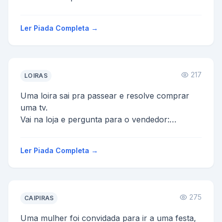
- Naum!
E o joão chateado pergunta:
Ler Piada Completa →
- Porque?
A Maria ...
217
LOIRAS
Uma loira sai pra passear e resolve comprar
uma tv.
Vai na loja e pergunta para o vendedor:
-Quanto custa essa televiäo?
E o vendedor responde:
Ler Piada Completa →
-Na...
275
CAIPIRAS
Uma mulher foi convidada para ir a uma festa,