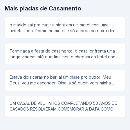
Mais piadas de Casamento
o marido sai pra curtir a night em um motel com uma
ninfeta linda. Dorme no motel e só acorda no outro dia às
10:00 hs da manhã, desesperado e pensando qual seria
a reação de sua esposa telefona pra ela com a cara mais
safada do mundo e diz: "Amor não precisa pagar o
Terminada a festa de casamento, o casal enfrenta uma
resgate, graças a Deus consegui despistá-los"!
longa viagem, até que finalmente chegam ao hotel onde
iriam passar a lua de mel. O noivo, que tinha feito questão
de preservar sua noiva até aquele momento, está
excitadíssimo. Mas, assim que ela saiu do chuveiro, ele
Estava dois caras no bar, aí um disse pro outro: -Meu
percebeu que havia alguma coisa errada. - Que foi,
Deus, vou me esconder! Olha lá só quem vem: minha
minha querida, aconteceu alguma coisa? - Sabe
mulher e minha amante! - Vixi, eu ia dizer a mesma coisa!
amoreco... preciso te confessar uma coisa... - O que é?
Ela baixou os olhos, constrangida: - É que antes da gente
se conhecer, eu... eu... - Você o quê? Diga logo!
UM CASAL DE VELHINHOS COMPLETANDO 50 ANOS DE
perguntou ele, impaciente. - Eu fazia strip-tease em uma
CASADOS RESOLVERAM COMEMORAR A DATA COMO
boate! O noivo ficou vermelho de raiva e esbravejou: -
FIZERAM NO DIA DO CASAMENTO. FORAM A UM MOTEL.
Essa não! Eu jamais seria capaz de imaginar que você
- QDO. CHEGARAM NO MOTEL COMO ESTAVA MUITO
pudesse fazer uma coisa dessas! Que descaramento,
FRIO PEDIRAM UMA SOPINHA PARA ESQUENTAR. -