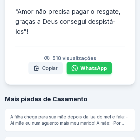
"Amor não precisa pagar o resgate,
graças a Deus consegui despistá-
los"!
510 visualizações
Copiar
WhatsApp
Mais piadas de Casamento
A filha chega para sua mãe depois da lua de mel e fala: -
Ai mãe eu num aguento mais meu marido! A mãe: -Por
que filha? Filha: -Ele é um jumento me pega de geito e
doi na hora do sexo.Oque eu faço? Mãe diz: - Se virá