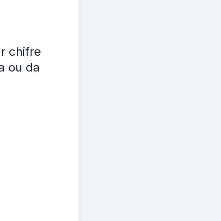
 chifre
a ou da