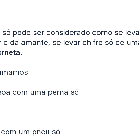
ó pode ser considerado corno se levar
 e da amante, se levar chifre só de um
orneta.
amamos:
oa com uma perna só
 com um pneu só