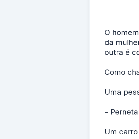
O homem s
da mulher
outra é c
Como ch
Uma pess
- Perneta
Um carro