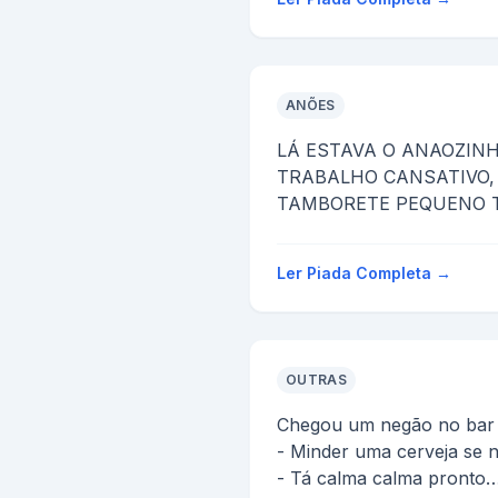
3-amarelo surfando?
ru...
ANÕES
LÁ ESTAVA O ANAOZINH
TRABALHO CANSATIVO,
TAMBORETE PEQUENO 
CHOPINHO GELADO, DE
PASSANDO P...
Ler Piada Completa →
OUTRAS
Chegou um negão no bar 
- Minder uma cerveja se n
- Tá calma calma pronto