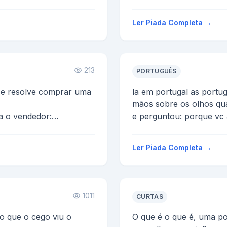
ou:
Ler Piada Completa →
213
PORTUGUÊS
r e resolve comprar uma
la em portugal as port
mãos sobre os olhos qu
ra o vendedor:
e perguntou: porque v
äo?
sobre os olhos? ...
Ler Piada Completa →
1011
CURTAS
o que o cego viu o
O que é o que é, uma p