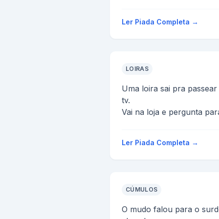
chegou outro negão e fal
- Minde uma cer...
Ler Piada Completa →
LOIRAS
Uma loira sai pra passea
tv.
Vai na loja e pergunta pa
-Quanto custa essa televi
E o vendedor responde:
Ler Piada Completa →
-Na...
CÚMULOS
O mudo falou para o surd