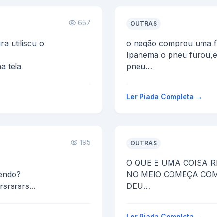
657
OUTRAS
a utilisou o
o negão comprou uma f
Ipanema o pneu furou,e
a tela
pneu
cheugou outro negão e d
-que você ta fazendo
Ler Piada Completa →
res...
195
OUTRAS
O QUE E UMA COISA 
cendo?
NO MEIO COMEÇA COM 
rsrsrsrs
DEU
CD
s
Ler Piada Completa →