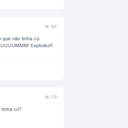
168
 que não tinha cú.
UUUUUUUMMM! Explodiu!!!
179
 tinha cú?