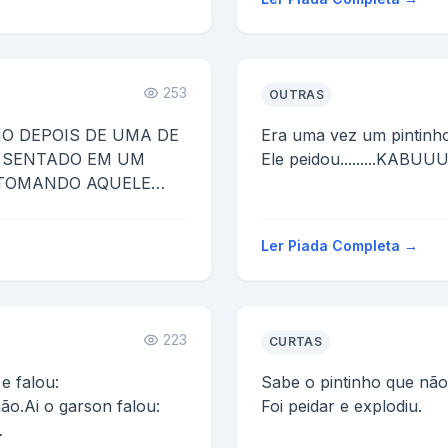
253
OUTRAS
O DEPOIS DE UMA DE
Era uma vez um pintinho
 SENTADO EM UM
Ele peidou.........KAB
TOMANDO AQUELE
 REPENTE MAÇ
Ler Piada Completa →
223
CURTAS
e falou:
Sabe o pintinho que não
ão.Ai o garson falou:
Foi peidar e explodiu.