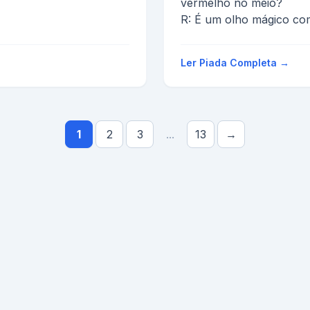
vermelho no meio?
R: É um olho mágico com 
Ler Piada Completa →
1
2
3
...
13
→