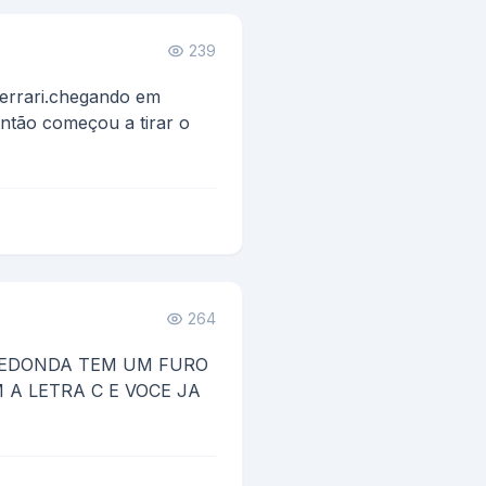
239
errari.chegando em
ntão começou a tirar o
isse:
264
REDONDA TEM UM FURO
A LETRA C E VOCE JA