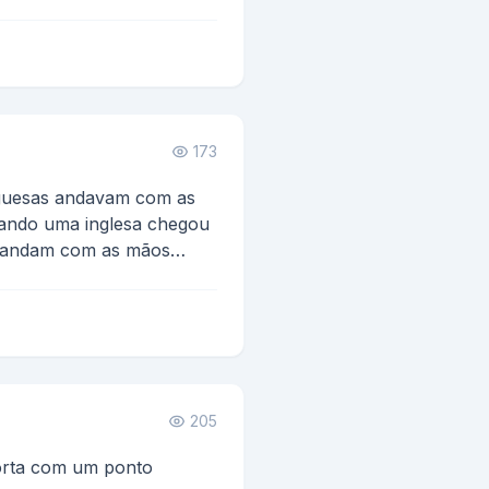
173
uguesas andavam com as
ando uma inglesa chegou
c andam com as mãos
205
orta com um ponto