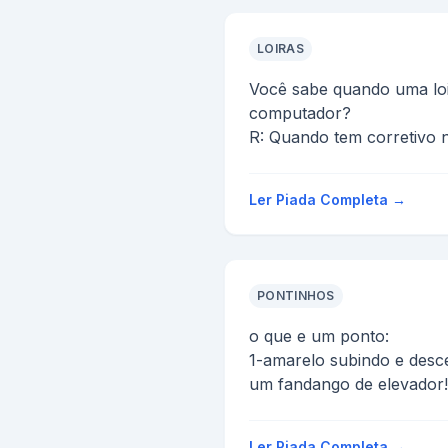
LOIRAS
Você sabe quando uma loir
computador?
R: Quando tem corretivo n
Ler Piada Completa →
PONTINHOS
o que e um ponto:
1-amarelo subindo e des
um fandango de elevador!
2-amarelo no tomate ?
um jean claude fandango
Ler Piada Completa →