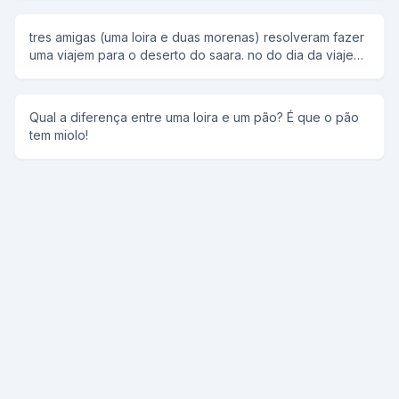
quiser se o senhor me passar em Matemática! -Faz
mesmo? -Claro que sim,professor,o que o senhor
tres amigas (uma loira e duas morenas) resolveram fazer
quiser,è sò pedir... -Que òtimo.Nesse caso,quero que
uma viajem para o deserto do saara. no do dia da viajem
você estude!
uma morena havi comprado um barril com agua bem bem
bem gelada, a oytra morena levava um barril com muito
gelo e a loira levava a porta de um carros, entao uma
Qual a diferença entre uma loira e um pão? É que o pão
morena e a loira perguntam para a outra morena: -por
tem miolo!
que vc esta levando esse barril com agua??? -se eu
sentir sede eu posso beber. logo após a loira e a outra
morena perguntam: -e vc por que esta levando esse
barril com gelo? -se ficar muito quente eu me refresco.
imediatamente as duas morenas perguntam para a loira: -
por que vc ta levando essa porta de carros? e a loira: -se
ficar abafado, eu abro a janelinha!!