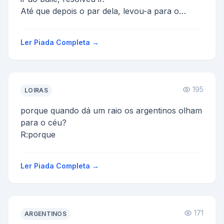
Até que depois o par dela, levou-a para o
quarto dele fazer putaria com ele.
P...
Ler Piada Completa →
195
LOIRAS
porque quando dá um raio os argentinos olham
para o céu?
R:porque
Ler Piada Completa →
171
ARGENTINOS