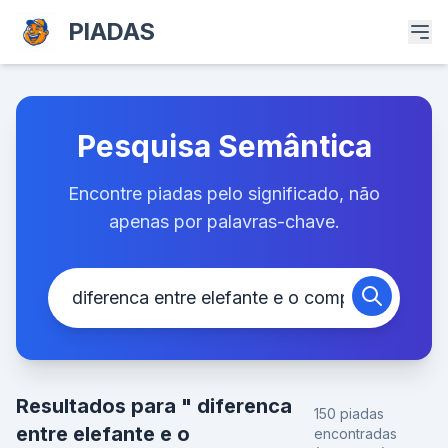
PIADAS
Pesquisa Semântica
Encontre piadas pelo significado, não
apenas por palavras-chave.
Resultados para " diferenca
150 piadas
entre elefante e o
encontradas