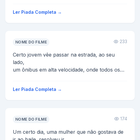
Ler Piada Completa →
233
NOME DO FILME
Certo jovem vêe passar na estrada, ao seu
lado,
um ônibus em alta velocidade, onde todos os
passageiros abaixam as calças e colocam
a bunda p/ fo...
Ler Piada Completa →
174
NOME DO FILME
Um certo dia, uma mulher que não gostava de
ir ao baile, resolveu ir.