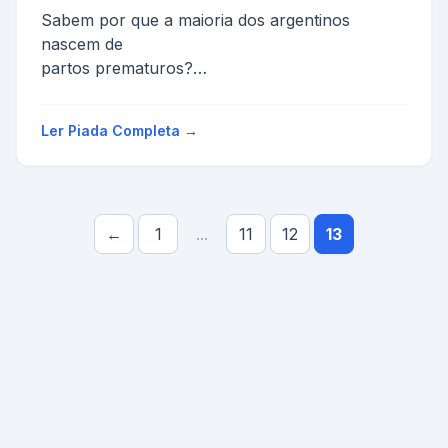
Sabem por que a maioria dos argentinos
nascem de
partos prematuros?
Resposta:Por que nem a mãe aguenta um
argentino
Ler Piada Completa →
por 9 meses!!!!
←
1
...
11
12
13