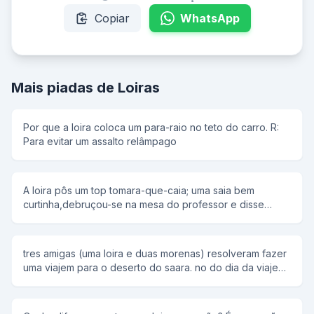
Copiar
WhatsApp
Mais piadas de Loiras
Por que a loira coloca um para-raio no teto do carro. R:
Para evitar um assalto relâmpago
A loira pôs um top tomara-que-caia; uma saia bem
curtinha,debruçou-se na mesa do professor e disse
docemente: -Professor...eu faço tudinho que o senhor
quiser se o senhor me passar em Matemática! -Faz
mesmo? -Claro que sim,professor,o que o senhor
tres amigas (uma loira e duas morenas) resolveram fazer
quiser,è sò pedir... -Que òtimo.Nesse caso,quero que
uma viajem para o deserto do saara. no do dia da viajem
você estude!
uma morena havi comprado um barril com agua bem bem
bem gelada, a oytra morena levava um barril com muito
gelo e a loira levava a porta de um carros, entao uma