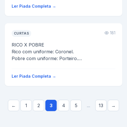
- Essa aquí é pela dor e essa outra é p...
Ler Piada Completa →
181
CURTAS
RICO X POBRE
Rico com uniforme: Coronel.
Pobre com uniforme: Porteiro.
Rico com pistola: Precavido.
Pobre com pistola: Assaltante.
Ler Piada Completa →
Rico com unhas pint...
←
1
2
3
4
5
...
13
→