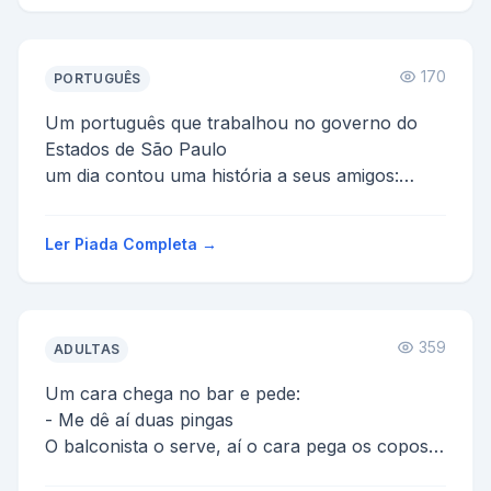
170
PORTUGUÊS
Um português que trabalhou no governo do
Estados de São Paulo
um dia contou uma história a seus amigos:
Os governadores que entravam no governo
tin...
Ler Piada Completa →
359
ADULTAS
Um cara chega no bar e pede:
- Me dê aí duas pingas
O balconista o serve, aí o cara pega os copos e
diz: