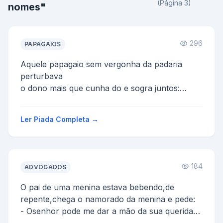
(Página 3)
nomes"
296
PAPAGAIOS
Aquele papagaio sem vergonha da padaria
perturbava
o dono mais que cunha do e sogra juntos:
-Ô corno! cornudoo!!! já vui tua mulher hoje?
Enquanto ...
Ler Piada Completa →
184
ADVOGADOS
O pai de uma menina estava bebendo,de
repente,chega o namorado da menina e pede:
- Osenhor pode me dar a mão da sua querida