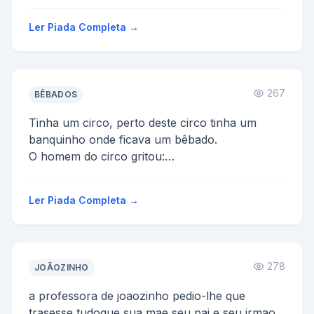
filha,pois eu a amo muit...
Ler Piada Completa →
267
BÊBADOS
Tinha um circo, perto deste circo tinha um
banquinho onde ficava um bêbado.
O homem do circo gritou:
-Eu dou 10 reais para beber um litro de pinga,
p...
Ler Piada Completa →
278
JOÃOZINHO
a professora de joaozinho pedio-lhe que
trasesse tudoque sua mae seu pai e seu irmao