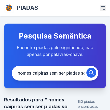
PIADAS
Pesquisa Semântica
Encontre piadas pelo significado, não
apenas por palavras-chave.
Resultados para " nomes
150 piadas
caipiras sem ser piadas so
encontradas