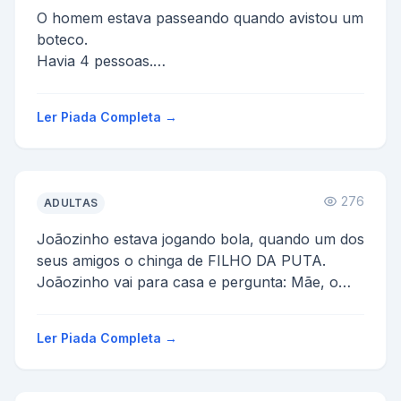
O homem estava passeando quando avistou um
boteco.
Havia 4 pessoas.
_Então ele entrou, foi até o balcão e disse:
Boa tarde.
Ler Piada Completa →
_E pediu:
Vê uma ping...
276
ADULTAS
Joãozinho estava jogando bola, quando um dos
seus amigos o chinga de FILHO DA PUTA.
Joãozinho vai para casa e pergunta: Mãe, o
que é FILHO DA PUTA...
Ler Piada Completa →