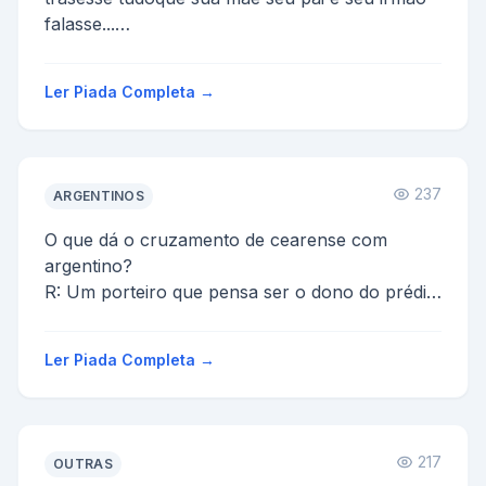
falasse...
mae me fala alquma coisa e a mae delhe
responde cala a...
Ler Piada Completa →
237
ARGENTINOS
O que dá o cruzamento de cearense com
argentino?
R: Um porteiro que pensa ser o dono do prédio.
O que se joga para um argentino quando ele
está se ...
Ler Piada Completa →
217
OUTRAS