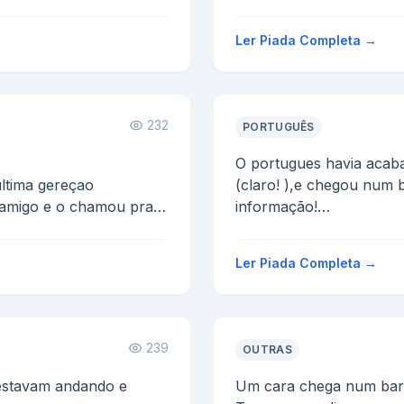
- se minha mae fosse u
 um...
cachorro - eu seria uma
Ler Piada Completa →
...
232
PORTUGUÊS
O portugues havia acab
ltima gereçao
(claro! ),e chegou num 
 amigo e o chamou pra
informação!
amigo topou
O dono do bar enquanto d
Ler Piada Completa →
239
OUTRAS
 estavam andando e
Um cara chega num bar 