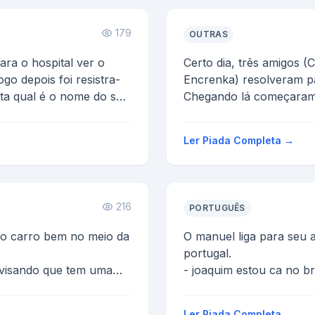
179
OUTRAS
ra o hospital ver o
Certo dia, três amigos 
ogo depois foi resistra-
Encrenka) resolveram p
ta qual é o nome do seu
Chegando lá começaram a
num cer...
Ler Piada Completa →
216
PORTUGUÊS
do carro bem no meio da
O manuel liga para seu 
portugal.
 avisando que tem uma
- joaquim estou ca no brasil e descobri uma forma
rapida de ganhar dinheir
 o mec�...
Ler Piada Completa →