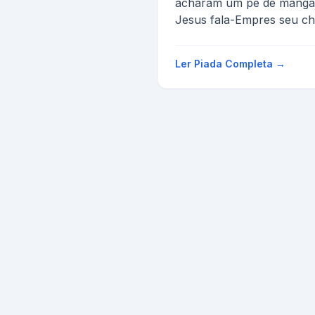
acharam um pé de manga
Jesus fala-Empres seu chi
Pedrinho fala-Não...unnnn
Ele cata o chinel...
Ler Piada Completa →