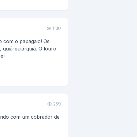
1130
do com o papagaio! Os
, quiá-quiá-quiá. O louro
ex!
259
endo com um cobrador de