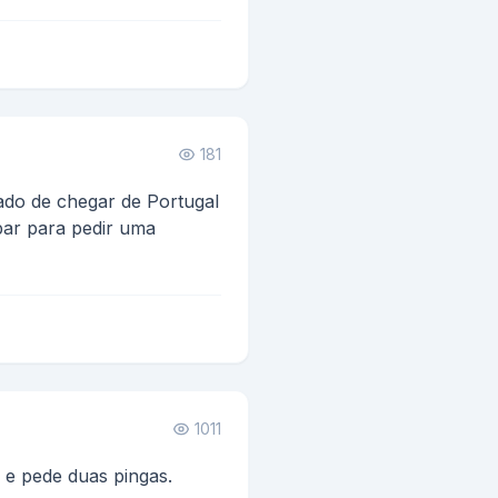
ma cadela e meu pai uma
 cachorrinha
181
ado de chegar de Portugal
bar para pedir uma
ava a tal info...
1011
e pede duas pingas.