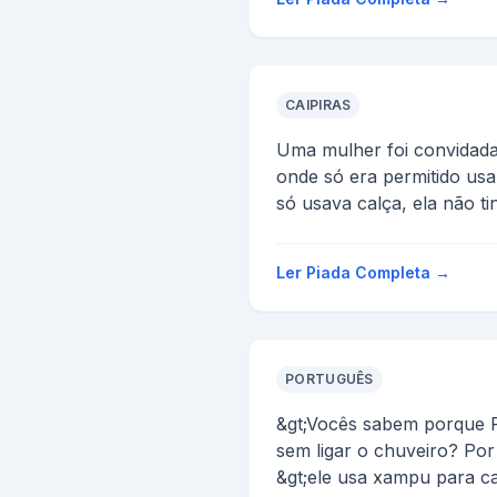
CAIPIRAS
Uma mulher foi convidada 
onde só era permitido us
só usava calça, ela não ti
Então par...
Ler Piada Completa →
PORTUGUÊS
&gt;Vocês sabem porque 
sem ligar o chuveiro? Por
&gt;ele usa xampu para ca