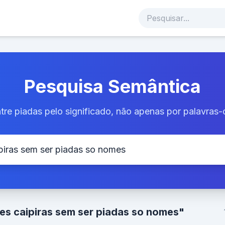
Pesquisa Semântica
tre piadas pelo significado, não apenas por palavras-
es caipiras sem ser piadas so nomes"