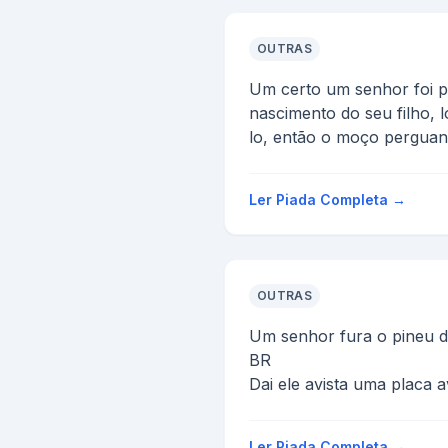
OUTRAS
Um certo um senhor foi pa
nascimento do seu filho, l
lo, então o moço perguan
filh...
Ler Piada Completa →
OUTRAS
Um senhor fura o pineu 
BR
Dai ele avista uma placa
borraccharia à 10km
Chegando lá, ele fala com
Ler Piada Completa →