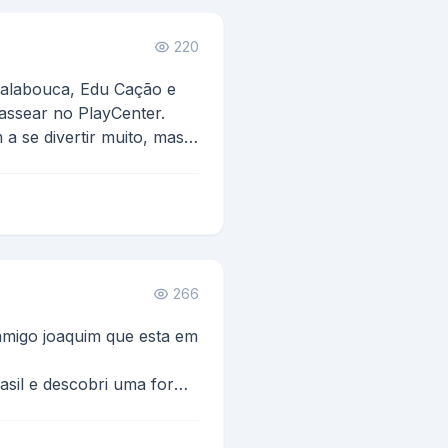
220
(Calabouca, Edu Cação e
assear no PlayCenter.
 se divertir muito, mas
266
amigo joaquim que esta em
o, chama-se jogo...