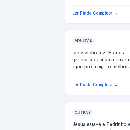
&gt;
&gt;Por que português tem
Ler Piada Completa →
ADULTAS
um etzinho fez 18 anos
ganhor do pai uma nave u
ligou pro maigo o melhor
dar uma volta na hora o 
fora...
Ler Piada Completa →
OUTRAS
Jesus estava e Pedrinho