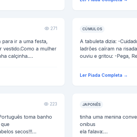
271
CÚMULOS
para ir a uma festa,
A tabuleta dizia: -Cuida
ar vestido.Como a mulher
ladrões caíram na risada
nha calçinha.
ouviu e gritou: -Pega, R
Ler Piada Completa →
223
JAPONÊS
Português toma banho
tinha uma menina conv
 que
onibus
belos secos!!!
ela falava: