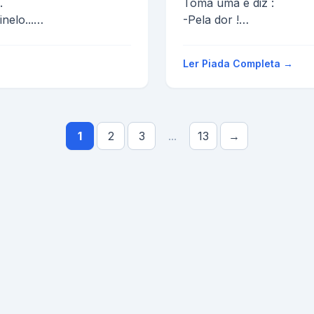
.
Toma uma e diz :
nelo...
-Pela dor !
n tá.
Toma a outra de uma só
-E pela vergonha!
Ler Piada Completa →
O cara repete o r...
1
2
3
...
13
→