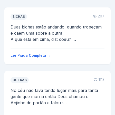
207
BICHAS
Duas bichas estão andando, quando tropeçam
e caem uma sobre a outra.
A que esta em cima, diz: doeu?
A outra responde: não senhora, deixa que do...
Ler Piada Completa →
1113
OUTRAS
No céu não tava tendo lugar mais para tanta
gente que morria então Deus chamou o
Anjinho do portão e falou :
- Apartir de hoje só vai poder ...