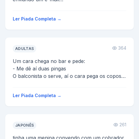
&gt; &gt; contando as novidades da minha
primeira semana
Ler Piada Completa →
&gt;&gt; d...
364
ADULTAS
Um cara chega no bar e pede:
- Me dê aí duas pingas
O balconista o serve, aí o cara pega os copos e
diz:
- Essa aquí é pela dor e essa outra é p...
Ler Piada Completa →
261
JAPONÊS
tinha uma menina convendo com um cobrador