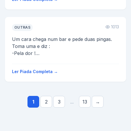
1013
OUTRAS
Um cara chega num bar e pede duas pingas.
Toma uma e diz :
-Pela dor !
Toma a outra de uma só vez também e diz :
-E pela vergonha!
Ler Piada Completa →
O cara repete o r...
1
2
3
...
13
→