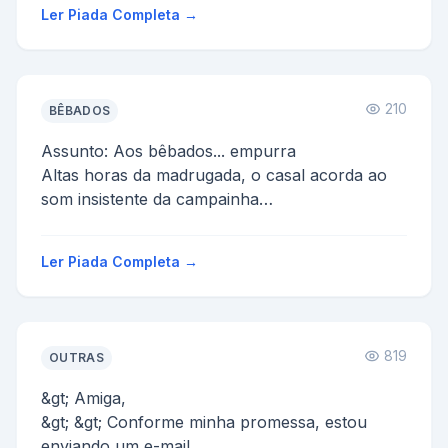
Ler Piada Completa →
210
BÊBADOS
Assunto: Aos bêbados... empurra
Altas horas da madrugada, o casal acorda ao
som insistente da campainha
da casa. O dono da casa levanta e pela janel...
Ler Piada Completa →
819
OUTRAS
&gt; Amiga,
&gt; &gt; Conforme minha promessa, estou
enviando um e-mail