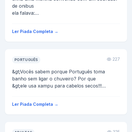
de onibus
ela falava:
- se minha mae fosse uma cadela e meu pai
uma cachorro - eu seria uma cachorrinha
Ler Piada Completa →
...
227
PORTUGUÊS
&gt;Vocês sabem porque Português toma
banho sem ligar o chuveiro? Por que
&gt;ele usa xampu para cabelos secos!!!
&gt;
&gt;Por que português tem um...
Ler Piada Completa →
325