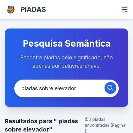
PIADAS
Pesquisa Semântica
Encontre piadas pelo significado, não
apenas por palavras-chave.
150 piadas
Resultados para " piadas
encontradas (Página
sobre elevador"
1)