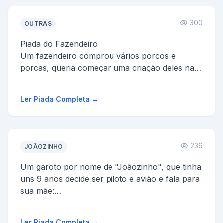
300
OUTRAS
Piada do Fazendeiro
Um fazendeiro comprou vários porcos e
porcas, queria começar uma criação deles na
fazenda e fazer presunto, bacon, etc...
Depo...
Ler Piada Completa →
236
JOÃOZINHO
Um garoto por nome de "Joãozinho", que tinha
uns 9 anos decide ser piloto e avião e fala para
sua mãe:
- Mãe, como a senhora sabe, eu quero ser pi...
Ler Piada Completa →