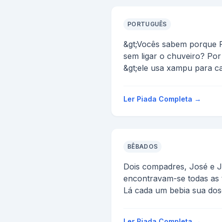
PORTUGUÊS
&gt;Vocês sabem porque 
sem ligar o chuveiro? Por
&gt;ele usa xampu para ca
&gt;
&gt;Por que português tem
Ler Piada Completa →
BÊBADOS
Dois compadres, José e J
encontravam-se todas as 
Lá cada um bebia sua dos
embora.
Um dia Juv...
Ler Piada Completa →