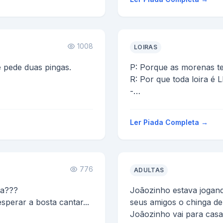
1008
LOIRAS
 pede duas pingas.
P: Porque as morenas tem
R: Por que toda loira é 
-
ez também e diz :
HAHAHAHAHAHAHAH
Ler Piada Completa →
776
ADULTAS
ia???
Joãozinho estava jogan
sperar a bosta cantar...
seus amigos o chinga d
Joãozinho vai para casa