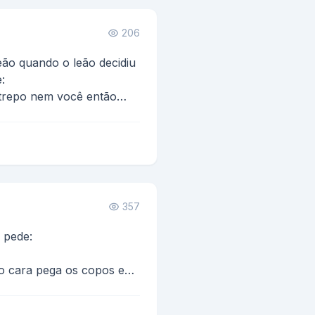
206
ão quando o leão decidiu
:
trepo nem você então
...
357
 pede:
 o cara pega os copos e
essa outra é p...