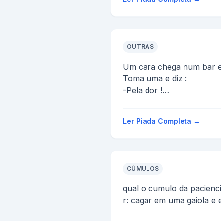
OUTRAS
Um cara chega num bar e
Toma uma e diz :
-Pela dor !
Toma a outra de uma só v
-E pela vergonha!
Ler Piada Completa →
O cara repete o r...
CÚMULOS
qual o cumulo da pacienc
r: cagar em uma gaiola e e