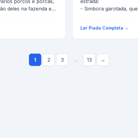
ários porcos e porcas,
estrada:
ão deles na fazenda e
- Simbora garotada, que
...
Agora, todos já no meio 
Tomatinhos: Papai !...
Ler Piada Completa →
1
2
3
...
13
→