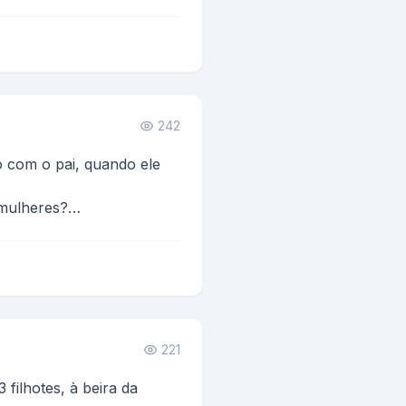
242
 com o pai, quando ele
 mulheres?
221
 filhotes, à beira da