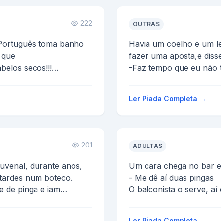
222
OUTRAS
Português toma banho
Havia um coelho e um le
 que
fazer uma aposta,e disse
belos secos!!!
-Faz tempo que eu não 
vamos fazer uma aposta,
 um...
Ler Piada Completa →
201
ADULTAS
uvenal, durante anos,
Um cara chega no bar e
tardes num boteco.
- Me dê aí duas pingas
e de pinga e iam
O balconista o serve, aí
diz:
- Essa aquí é pela dor e 
Ler Piada Completa →