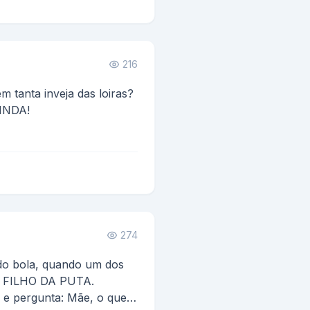
216
 tanta inveja das loiras?
LINDA!
AHAHHAHAHAHAHAHAHHAHAH...
274
do bola, quando um dos
e FILHO DA PUTA.
 e pergunta: Mãe, o que é