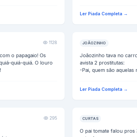
FILHO DA PUTA...
Ler Piada Completa →
1128
JOÃOZINHO
o com o papagaio! Os
Joãozinho tava no carro
quiá-quiá-quiá. O louro
avista 2 prostitutas:
!
-Pai, quem são aquelas
-São vendedoras!
-O que elas vendem?
Ler Piada Completa →
O pai, se...
295
CURTAS
O pai tomate falou pros 3