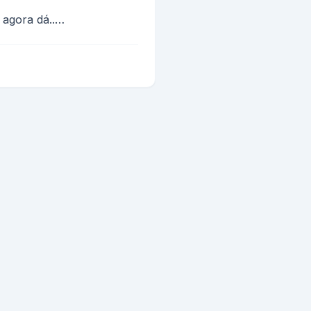
 agora dá..
da estrada..