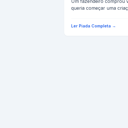
Um fazendeiro comprou v
queria começar uma criaç
fazer presunto, bacon, etc
Depo...
Ler Piada Completa →