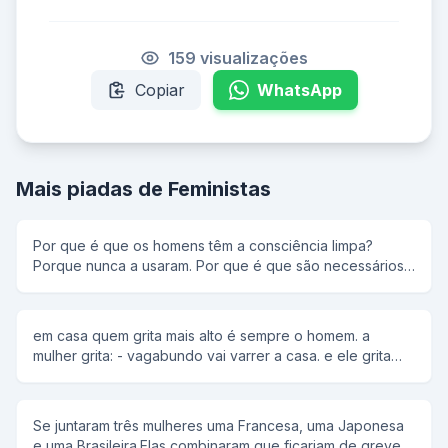
159 visualizações
Copiar
WhatsApp
Mais piadas de Feministas
Por que é que os homens têm a consciência limpa?
Porque nunca a usaram. Por que é que são necessários
milhões de espermatozóides para fertilizar um único
óvulo? Porque os espermatozóides são masculinos e
negam-se a perguntar o caminho. Sabe como uma mulher
em casa quem grita mais alto é sempre o homem. a
se livra de 75 quilos de gordura inútil? Pede o divórcio.
mulher grita: - vagabundo vai varrer a casa. e ele grita
Por que é que as mulheres colocam chifres nos homens?
mais alto ainda: - cadê a vassolra.
Porque um homem sem chifres é um animal muito
indefeso. O que ocorre com um homem quando come
uma mosca? Fica com mais neurônios no estômago do
Se juntaram três mulheres uma Francesa, uma Japonesa
que no cérebro. Por que é que os homens gostam de
e uma Brasileira.Elas combinaram que ficariam de greve 1