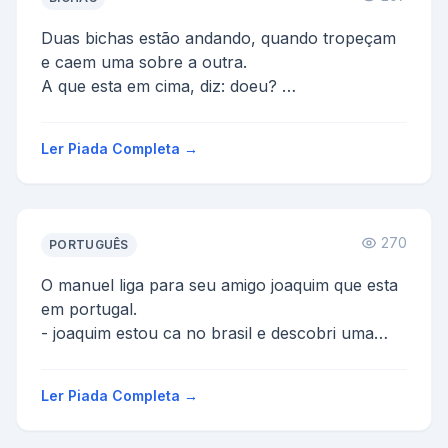
Duas bichas estão andando, quando tropeçam
e caem uma sobre a outra.
A que esta em cima, diz: doeu?
A outra responde: não senhora, deixa que do...
Ler Piada Completa →
270
PORTUGUÊS
O manuel liga para seu amigo joaquim que esta
em portugal.
- joaquim estou ca no brasil e descobri uma
forma rapida de ganhar dinheiro, chama-se
jogo...
Ler Piada Completa →