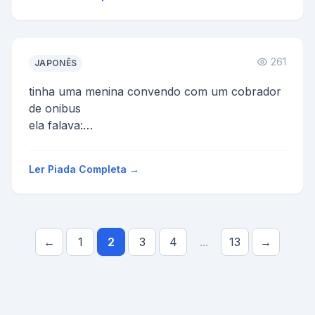
261
JAPONÊS
tinha uma menina convendo com um cobrador
de onibus
ela falava:
- se minha mae fosse uma cadela e meu pai
uma cachorro - eu seria uma cachorrinha
Ler Piada Completa →
...
←
1
2
3
4
...
13
→