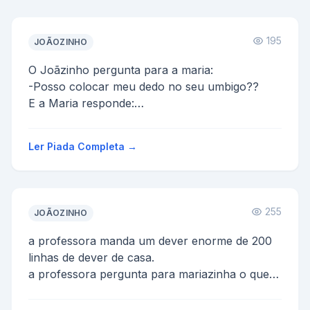
195
JOÃOZINHO
O Joãzinho pergunta para a maria:
-Posso colocar meu dedo no seu umbigo??
E a Maria responde:
- Naum!
E o joão chateado pergunta:
Ler Piada Completa →
- Porque?
A Maria ...
255
JOÃOZINHO
a professora manda um dever enorme de 200
linhas de dever de casa.
a professora pergunta para mariazinha o que
as ovelhas dão mariasinha responde lã...