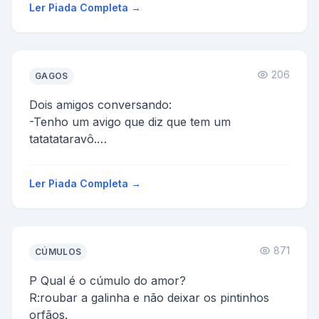
Ler Piada Completa →
206
GAGOS
Dois amigos conversando:
-Tenho um avigo que diz que tem um
tatatataravô.
-Ele deve ser um mentiroso de marca maior,
héin?
Ler Piada Completa →
-Não, ele é só gago me...
871
CÚMULOS
P Qual é o cúmulo do amor?
R:roubar a galinha e não deixar os pintinhos
orfãos.