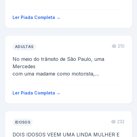
Ler Piada Completa →
210
ADULTAS
No meio do trânsito de São Paulo, uma
Mercedes
com uma madame como motorista,
e um fusquinha com um gordinho com a barba
por
Ler Piada Completa →
fazer, estão lado a la...
232
IDOSOS
DOIS IDOSOS VEEM UMA LINDA MULHER E