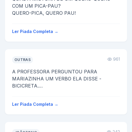
COM UM PICA-PAU?
QUERO-PICA, QUERO PAU!
Ler Piada Completa →
961
OUTRAS
A PROFESSORA PERGUNTOU PARA
MARIAZINHA UM VERBO ELA DISSE -
BICICRETA.
A PROFESSORA ENTAO DISSE:
1-NAO È "BICICRETA" È BICICLETA
Ler Piada Completa →
2- ISSO NAO È UM VE...
242