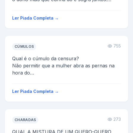
-Ô corno! cornudoo!!! já vui tua mulher hoje?
Enquanto ...
Ler Piada Completa →
755
CÚMULOS
Qual é o cúmulo da censura?
Não permitir que a mulher abra as pernas na
hora do
parto.
Ler Piada Completa →
273
CHARADAS
QUAL A MISTURA DE UM QUERO-QUERO