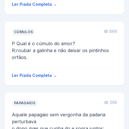
Ler Piada Completa →
866
CÚMULOS
P Qual é o cúmulo do amor?
R:roubar a galinha e não deixar os pintinhos
orfãos.
Ler Piada Completa →
296
PAPAGAIOS
Aquele papagaio sem vergonha da padaria
perturbava
o dono mais que cunha do e sogra juntos: