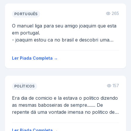
265
PORTUGUÊS
O manuel liga para seu amigo joaquim que esta
em portugal.
- joaquim estou ca no brasil e descobri uma
forma rapida de ganhar dinheiro, chama-se
jogo...
Ler Piada Completa →
157
POLÍTICOS
Era dia de comicio e la estava o politico dizendo
as mesmas baboseiras de sempre....... De
repente dá uma vontade imensa no politico de
dar uma mijad...
Ler Piada Completa →