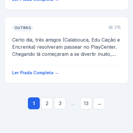
218
OUTRAS
Certo dia, três amigos (Calabouca, Edu Cação e
Encrenka) resolveram passear no PlayCenter.
Chegando lá começaram a se divertir muito,
mas
num cer...
Ler Piada Completa →
1
2
3
...
13
→