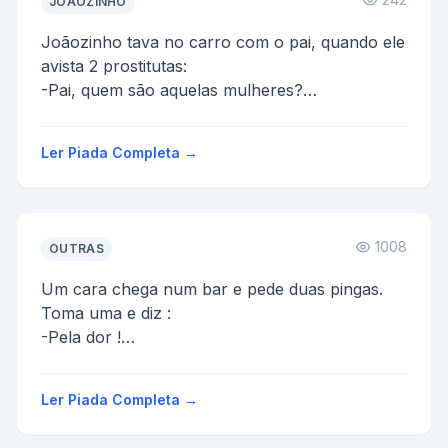
JOÃOZINHO
Joãozinho tava no carro com o pai, quando ele
avista 2 prostitutas:
-Pai, quem são aquelas mulheres?
-São vendedoras!
-O que elas vendem?
Ler Piada Completa →
O pai, se...
1008
OUTRAS
Um cara chega num bar e pede duas pingas.
Toma uma e diz :
-Pela dor !
Toma a outra de uma só vez também e diz :
-E pela vergonha!
Ler Piada Completa →
O cara repete o r...