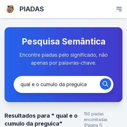
PIADAS
Pesquisa Semântica
Encontre piadas pelo significado, não
apenas por palavras-chave.
150 piadas
Resultados para " qual e o
encontradas
cumulo da preguica"
(Página 1)