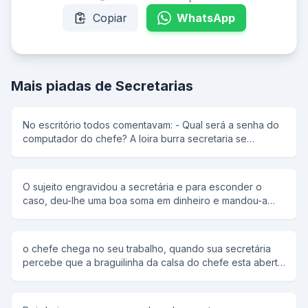
Copiar
WhatsApp
Mais piadas de Secretarias
No escritório todos comentavam: - Qual será a senha do
computador do chefe? A loira burra secretaria se
ofereceu para descobrir a senha pois assim ninguem
mais a chamaria de burra. Quando o chefe chegou ela
entrou no escritorio e foi logo jogando charme, quando
O sujeito engravidou a secretária e para esconder o
finalmente ele digita a senha, a loira sai correndo
caso, deu-lhe uma boa soma em dinheiro e mandou-a
gritando: - Eu sei a senha, eu sei a ... - Então fala logo! - A
para Itália, onde ela poderia ter o bebê tranquilamente e
senha é ***** .
ninguém ficaria sabendo de nada. Antes de ela partir, ele
advertiu-a: - Por favor, Lucinha, independente do que
o chefe chega no seu trabalho, quando sua secretária
acontecer, não me telefone! - E como eu vou fazer para
percebe que a braguilinha da calsa do chefe esta aberta.
te avisar quando o bebê nascer? - Basta me mandar um
E ela fala meio sem jeito: -Chefe a braguilinha de sua
Cartão Postal. Nem coloque remetente, escreva apenas
calça esta aberta. E o chefe todo sacana fala: -Voçê viu
"Spaghetti", que eu já sei do que se trata. E ela vai viajar.
minha ferrari vermelha. E a secretaria diz: Não, só vi um