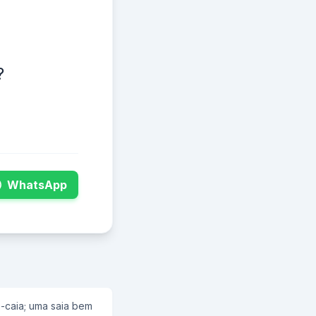
?
WhatsApp
e-caia; uma saia bem