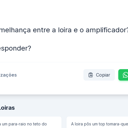
melhança entre a loira e o amplificador
esponder?
lizações
Copiar
Loiras
a um para-raio no teto do
A loira pôs um top tomara-qu