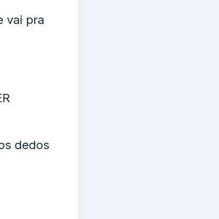
 vai pra
ER
 os dedos