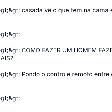
&gt;&gt; casada vê o que tem na cama e
.
&gt;&gt;
 &gt;&gt; COMO FAZER UM HOMEM FAZ
AIS?
&gt;&gt; Pondo o controle remoto entre
&gt;&gt;