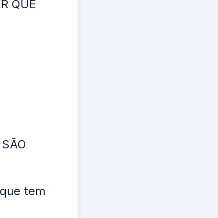
ER QUE
 SÃO
o que tem