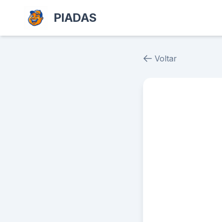
PIADAS
Voltar
Piada # 24458