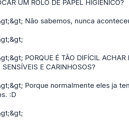
CAR UM ROLO DE PAPEL HIGIÊNICO?
&gt;&gt; Não sabemos, nunca aconteceu
&gt;&gt;
 &gt;&gt; PORQUE É TÃO DIFÍCIL ACHA
 SENSÍVEIS E CARINHOSOS?
&gt;&gt; Porque normalmente eles ja te
s. :D
&gt;&gt;