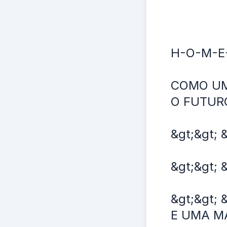
H-O-M-E-N
COMO UM
O FUTUR
&gt;&gt; 
&gt;&gt; 
&gt;&gt;
E UMA M