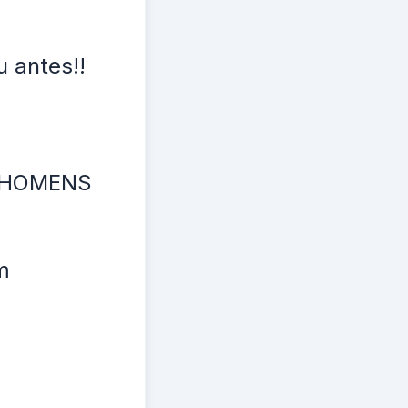
 antes!!
R HOMENS
m