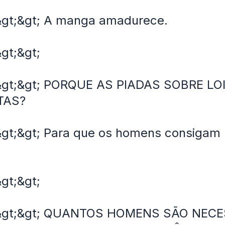
 &gt;&gt; A manga amadurece.
&gt;&gt;
 &gt;&gt; PORQUE AS PIADAS SOBRE L
TAS?
&gt;&gt; Para que os homens consigam
&gt;&gt;
 &gt;&gt; QUANTOS HOMENS SÃO NEC