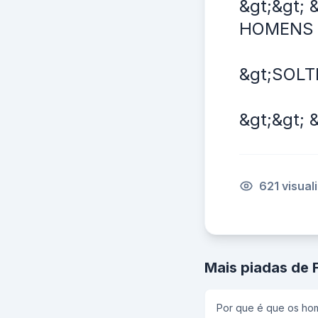
&gt;&gt;
HOMENS 
&gt;SOLT
&gt;&gt; 
621 visual
Mais piadas de 
Por que é que os hom