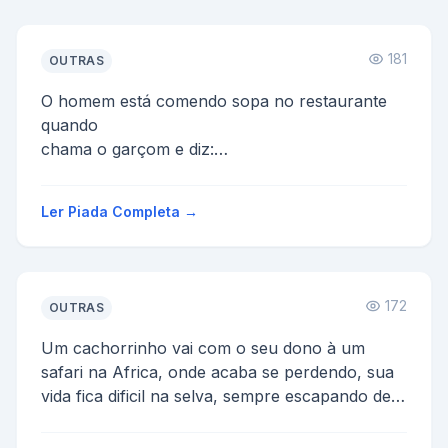
181
OUTRAS
O homem está comendo sopa no restaurante
quando
chama o garçom e diz:
- O que significa isso? Tem uma mosca na
minha sopa!"
Ler Piada Completa →
O garçom responde:
- N�...
172
OUTRAS
Um cachorrinho vai com o seu dono à um
safari na Africa, onde acaba se perdendo, sua
vida fica dificil na selva, sempre escapando de
emboscadas. Um c...