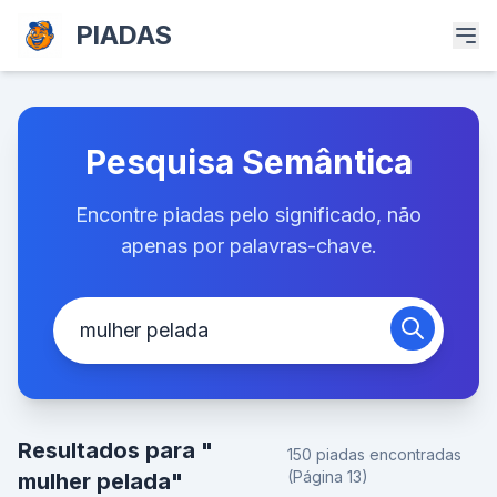
PIADAS
Pesquisa Semântica
Encontre piadas pelo significado, não
apenas por palavras-chave.
Resultados para "
150 piadas encontradas
(Página 13)
mulher pelada"