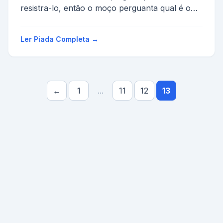
resistra-lo, então o moço perguanta qual é o
nome do seu filh...
Ler Piada Completa →
←
1
...
11
12
13