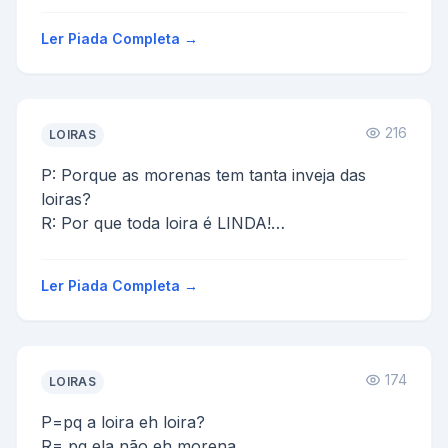
A morena, porque a loira parou pra pedir
informação.
Ler Piada Completa →
216
LOIRAS
P: Porque as morenas tem tanta inveja das
loiras?
R: Por que toda loira é LINDA!
-
HAHAHAHAHAHAHAHAHAHHAHAHAHAHAHAHHA
Ler Piada Completa →
174
LOIRAS
P=pq a loira eh loira?
R= pq ela não eh morena