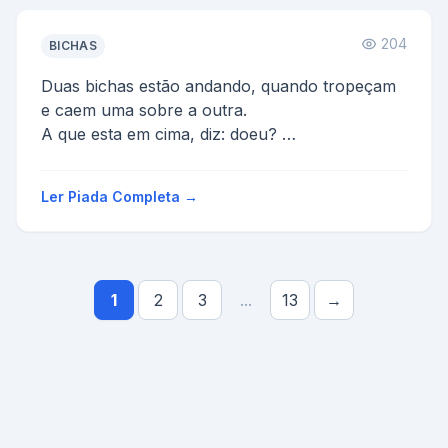
204
BICHAS
Duas bichas estão andando, quando tropeçam
e caem uma sobre a outra.
A que esta em cima, diz: doeu?
A outra responde: não senhora, deixa que do...
Ler Piada Completa →
1
2
3
...
13
→