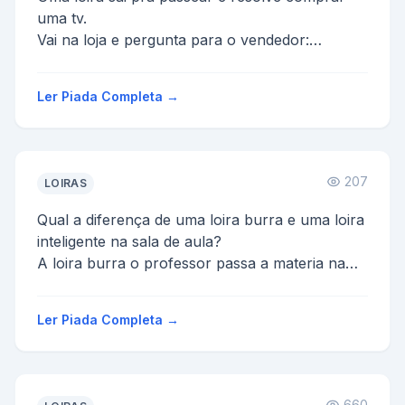
uma tv.
Vai na loja e pergunta para o vendedor:
-Quanto custa essa televiäo?
E o vendedor responde:
Ler Piada Completa →
-Na...
207
LOIRAS
Qual a diferença de uma loira burra e uma loira
inteligente na sala de aula?
A loira burra o professor passa a materia na
lousa ela copia ele apa...
Ler Piada Completa →
660