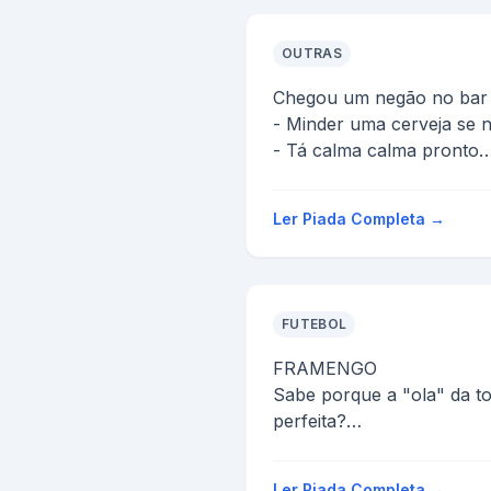
OUTRAS
Chegou um negão no bar 
- Minder uma cerveja se n
- Tá calma calma pronto
chegou outro negão e fal
- Minde uma cer...
Ler Piada Completa →
FUTEBOL
FRAMENGO
Sabe porque a "ola" da t
perfeita?
Porque todo mundo vai pr
Me falaram certa vez que
Ler Piada Completa →