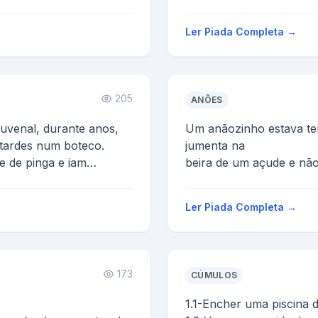
er ...
CHOPINHO GELADO, D
PASSANDO P...
Ler Piada Completa →
205
ANÕES
uvenal, durante anos,
Um anãozinho estava t
tardes num boteco.
jumenta na
e de pinga e iam
beira de um açude e não
escuta um grito de soco
...
Ler Piada Completa →
173
CÚMULOS
1.1-Encher uma piscina 