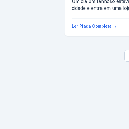
Um dia um fanhoso estav
cidade e entra em uma loj
Pergunta ao vendedor
- O senhor tem um inho ?
Ler Piada Completa →
O vendedor não ente...