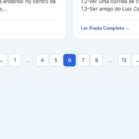
a andando no centro da
1.2-Ver uma corrida de 
a.
1.3-Ser amigo do Luiz Ca
1.4-Ver um doido passea
Ler Piada Completa →
←
1
...
4
5
6
7
8
...
13