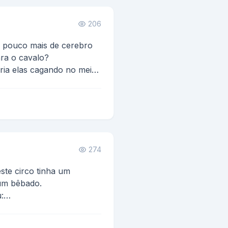
206
 pouco mais de cerebro
ra o cavalo?
ria elas cagando no meio
274
ste circo tinha um
um bêbado.
:
er um litro de pinga, p...