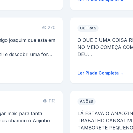
270
OUTRAS
migo joaquim que esta em
O QUE E UMA COISA 
NO MEIO COMEÇA COM 
DEU
 chama-se jogo...
CD
Ler Piada Completa →
1113
ANÕES
ar mais para tanta
LÁ ESTAVA O ANAOZI
Deus chamou o Anjinho
TRABALHO CANSATIV
TAMBORETE PEQUENO