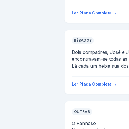
- Apartir de hoje só vai pod
Ler Piada Completa →
BÊBADOS
Dois compadres, José e J
encontravam-se todas as 
Lá cada um bebia sua dos
embora.
Um dia Juv...
Ler Piada Completa →
OUTRAS
O Fanhoso