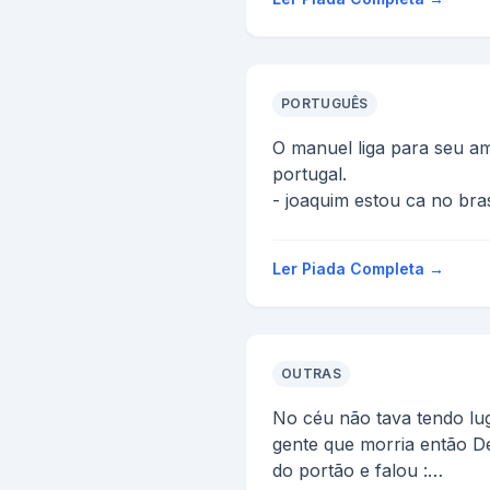
PORTUGUÊS
O manuel liga para seu a
portugal.
- joaquim estou ca no brasil e descobri uma forma
rapida de ganhar dinheiro,
Ler Piada Completa →
OUTRAS
No céu não tava tendo lug
gente que morria então 
do portão e falou :