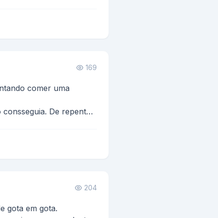
E REPENTE MAÇ
169
entando comer uma
 consseguia. De repente,
rro no meio da agua. Lar-
204
de gota em gota.