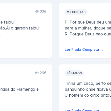
226
MACHISTAS
e falou:
P: Por que Deus deu um
ão.Ai o garson falou:
para a mulher, doque pa
R: Porque Deus nao que
ou:
dos desfiles!
Ler Piada Completa →
266
BÊBADOS
Tinha um circo, perto de
orcida do Flamengo é
banquinho onde ficava 
O homem do circo gritou
o estádio algemado...
-Eu dou 10 reais para beb
 todo mundo n...
Ler Piada Completa →