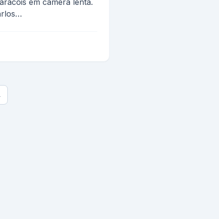
caracois em camera lenta.
rlos
ndo co...
→