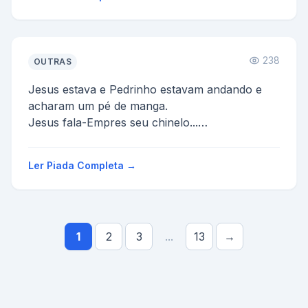
238
OUTRAS
Jesus estava e Pedrinho estavam andando e
acharam um pé de manga.
Jesus fala-Empres seu chinelo...
Pedrinho fala-Não...unnnnn tá.
Ele cata o chinel...
Ler Piada Completa →
1
2
3
...
13
→