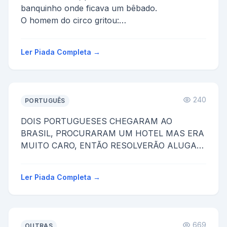
banquinho onde ficava um bêbado.
O homem do circo gritou:
-Eu dou 10 reais para beber um litro de pinga,
p...
Ler Piada Completa →
240
PORTUGUÊS
DOIS PORTUGUESES CHEGARAM AO
BRASIL, PROCURARAM UM HOTEL MAS ERA
MUITO CARO, ENTÃO RESOLVERÃO ALUGAR
UMA PENSAO EM UM LUGAR ONDE HAVIA
MUITOS MOSQUI...
Ler Piada Completa →
669
OUTRAS