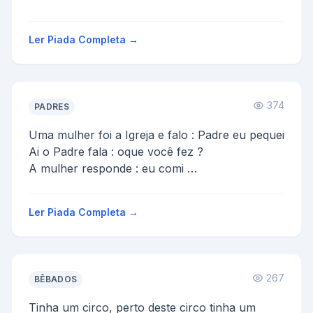
A PROFESSORA ENTAO DISSE:
1-NAO È "BICICRETA" È BICICLETA
Ler Piada Completa →
2- ISSO NAO È UM VE...
374
PADRES
Uma mulher foi a Igreja e falo : Padre eu pequei
Ai o Padre fala : oque você fez ?
A mulher responde : eu comi
O Padre pergunta : quem ?
A...
Ler Piada Completa →
267
BÊBADOS
Tinha um circo, perto deste circo tinha um