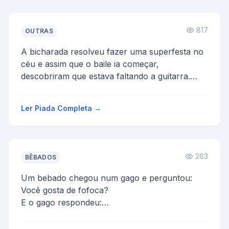
817
OUTRAS
A bicharada resolveu fazer uma superfesta no
céu e assim que o baile ia começar,
descobriram que estava faltando a guitarra.
Imediatamente o Leão, ...
Ler Piada Completa →
263
BÊBADOS
Um bebado chegou num gago e perguntou:
Você gosta de fofoca?
E o gago respondeu:
Não, prefiro pi-pinguin.