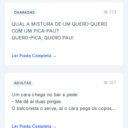
273
CHARADAS
QUAL A MISTURA DE UM QUERO-QUERO
COM UM PICA-PAU?
QUERO-PICA, QUERO PAU!
Ler Piada Completa →
357
ADULTAS
Um cara chega no bar e pede:
- Me dê aí duas pingas
O balconista o serve, aí o cara pega os copos e
diz:
- Essa aquí é pela dor e essa outra é p...
Ler Piada Completa →