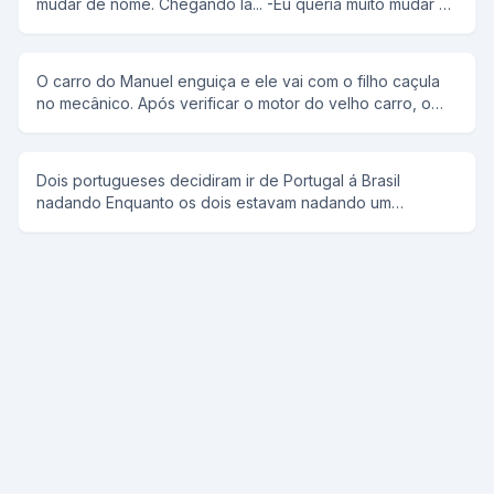
mudar de nome. Chegando lá... -Eu queria muito mudar o
trás e ele fugiu. aí chegou a vez do portuga e o coronel
meu nome Então o juíz falou: - Tem que ter muita
disse: um dois três e o portuga falou fogo e atiraram nele
necessidade para mudar de nome, qual é o seu? -
e ele morreu
Manoel Bosta - Realmente , eu concordo,para que o
O carro do Manuel enguiça e ele vai com o filho caçula
nome seja mudado, para que nome o senhor quer
no mecânico. Após verificar o motor do velho carro, o
mudar? -Joaquim Bosta...
mecânico diz: - O problema está no freio. Vou ter que
mexer no burrinho. O Manuel puxa o garoto para trás e
se altera: - Não, senhoire! No garoto ninguém mexe!
Dois portugueses decidiram ir de Portugal á Brasil
nadando Enquanto os dois estavam nadando um
perguntou ao outro ta cansado e o outro respondia não,
e assim repetitivamente E quando estavam chegando
vendo ja Portugal um perguntou ao outro ta cansado e o
outro respondeu to, ENTÃO VAMOS VOLTAR