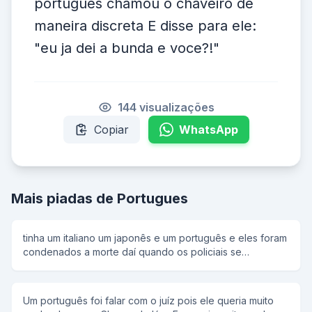
portugues chamou o chaveiro de
maneira discreta E disse para ele:
"eu ja dei a bunda e voce?!"
144 visualizações
Copiar
WhatsApp
Mais piadas de Portugues
tinha um italiano um japonês e um português e eles foram
condenados a morte daí quando os policiais se
ageitaram o coronel disse: um dois três e o italiano falou
olha o furacão e os policiais olharam para trás e ele fugiu.
aí veio a vez do japa e o coronel disse: um dois três e o
Um português foi falar com o juíz pois ele queria muito
japa falou olha o terremoto e os policiais olharam para