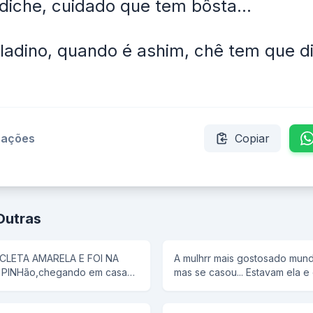
diche, cuidado que tem bôsta...
ladino, quando é ashim, chê tem que d
izações
Copiar
Outras
CLETA AMARELA E FOI NA
A mulhrr mais gostosado mundo
PINHão,chegando em casa
mas se casou... Estavam ela e
 uma panela de pressão,então
1 hora da manhã ela tem um d
poca ñ tem antena,e então bob
conta para o marido. rFalou p