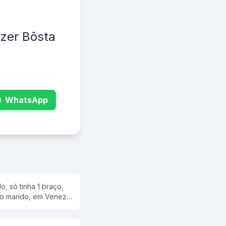
izer Bôsta
WhatsApp
, só tinha 1 braço,
 o marido, em Veneza.
esejo sexual, mas não
ara ele alugar uma