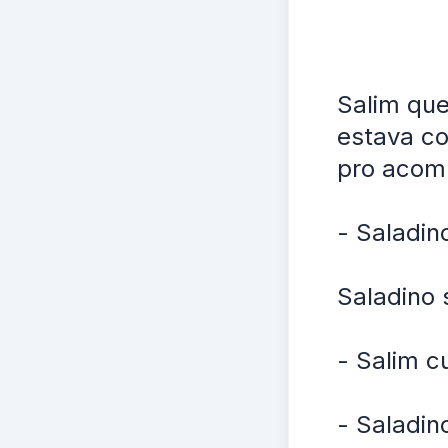
Salim que
estava co
pro acom
- Saladino
Saladino 
- Salim c
- Saladin