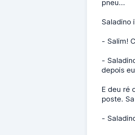
pneu...
Saladino i
- Salim! 
- Saladin
depois eu
E deu ré 
poste. Sal
- Saladino