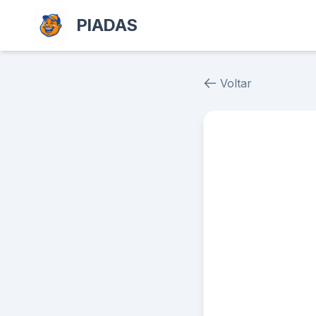
PIADAS
Voltar
Piada # 19312