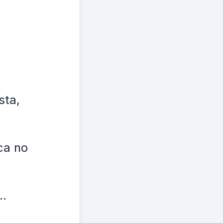
sta,
ca no
..