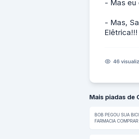
- Mas eu 
- Mas, Sa
Elêtrica!!!
46 visual
Mais piadas de 
BOB PEGOU SUA BICI
FARMACIA COMPRAR 
ele colocou tudo em
seu pai disse que pi