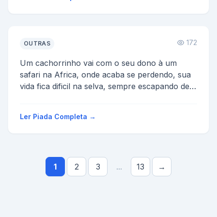
172
OUTRAS
Um cachorrinho vai com o seu dono à um
safari na Africa, onde acaba se perdendo, sua
vida fica dificil na selva, sempre escapando de
emboscadas. Um c...
Ler Piada Completa →
1
2
3
...
13
→