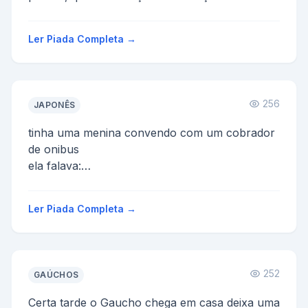
fazenda e fazer presunto, bacon, etc...
Depo...
Ler Piada Completa →
256
JAPONÊS
tinha uma menina convendo com um cobrador
de onibus
ela falava:
- se minha mae fosse uma cadela e meu pai
uma cachorro - eu seria uma cachorrinha
Ler Piada Completa →
...
252
GAÚCHOS
Certa tarde o Gaucho chega em casa deixa uma