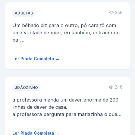
356
ADULTAS
Um bêbado diz para o outro, pô cara tô com
uma vontade de mijar, eu também, entram nun
ba-
nheiro de um bar juntos, um bota o pau para
fo-
Ler Piada Completa →
ra, o o...
248
JOÃOZINHO
a professora manda um dever enorme de 200
linhas de dever de casa.
a professora pergunta para mariazinha o que
as ovelhas dão mariasinha responde lã...
Ler Piada Completa →