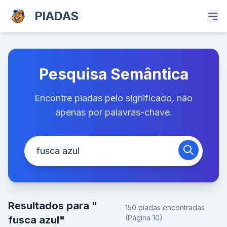
PIADAS
Pesquisa Semântica
Encontre piadas pelo significado, não
apenas por palavras-chave.
Resultados para "
150 piadas encontradas
(Página 10)
fusca azul"