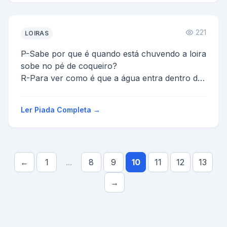
221
LOIRAS
P-Sabe por que é quando está chuvendo a loira
sobe no pé de coqueiro?
R-Para ver como é que a água entra dentro do
coco.
Ler Piada Completa →
←
1
...
8
9
10
11
12
13
→