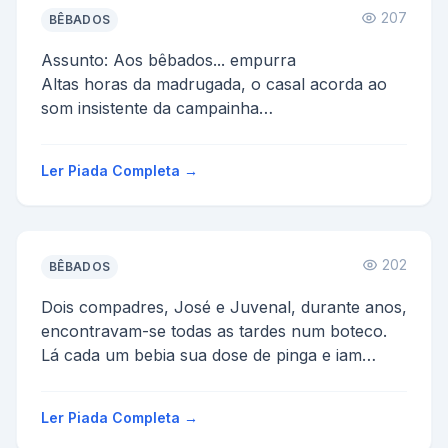
207
BÊBADOS
Assunto: Aos bêbados... empurra
Altas horas da madrugada, o casal acorda ao
som insistente da campainha
da casa. O dono da casa levanta e pela janel...
Ler Piada Completa →
202
BÊBADOS
Dois compadres, José e Juvenal, durante anos,
encontravam-se todas as tardes num boteco.
Lá cada um bebia sua dose de pinga e iam
embora.
Um dia Juv...
Ler Piada Completa →