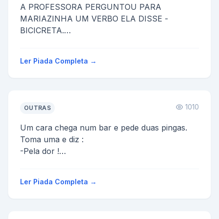
A PROFESSORA PERGUNTOU PARA
MARIAZINHA UM VERBO ELA DISSE -
BICICRETA.
A PROFESSORA ENTAO DISSE:
1-NAO È "BICICRETA" È BICICLETA
Ler Piada Completa →
2- ISSO NAO È UM VE...
1010
OUTRAS
Um cara chega num bar e pede duas pingas.
Toma uma e diz :
-Pela dor !
Toma a outra de uma só vez também e diz :
-E pela vergonha!
Ler Piada Completa →
O cara repete o r...