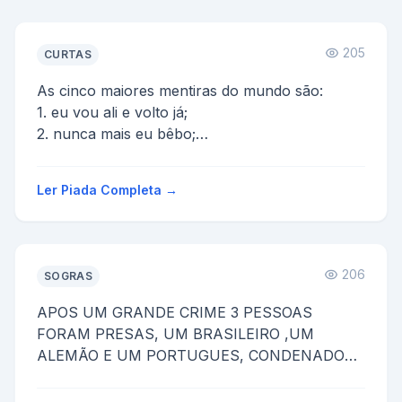
205
CURTAS
As cinco maiores mentiras do mundo são:
1. eu vou ali e volto já;
2. nunca mais eu bêbo;
3. vamos tomar só uma;
4. mulher de amigo meu pra mim é ...
Ler Piada Completa →
206
SOGRAS
APOS UM GRANDE CRIME 3 PESSOAS
FORAM PRESAS, UM BRASILEIRO ,UM
ALEMÃO E UM PORTUGUES, CONDENADOS
A 20 ANOS DE CADEIA CADA UM PODERIA
FAZER UM PEDIDO ...