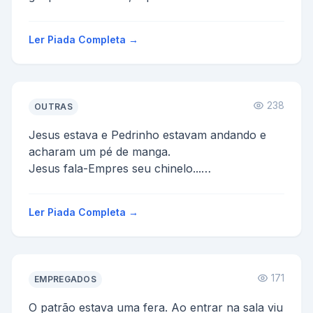
masculinidade.
Então foi criado...
Ler Piada Completa →
238
OUTRAS
Jesus estava e Pedrinho estavam andando e
acharam um pé de manga.
Jesus fala-Empres seu chinelo...
Pedrinho fala-Não...unnnnn tá.
Ele cata o chinel...
Ler Piada Completa →
171
EMPREGADOS
O patrão estava uma fera. Ao entrar na sala viu