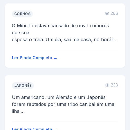
266
CORNOS
O Mineiro estava cansado de ouvir rumores
que sua
esposa o traia. Um dia, saiu de casa, no horário
de
sempre para o trabalho, após a esposa dar
Ler Piada Completa →
ade...
238
JAPONÊS
Um americano, um Alemão e um Japonês
foram raptados por uma tribo canibal em uma
ilha.
O chefe dos canibais chegou nos três e disse.
- Se a soms do...
Ler Piada Completa →