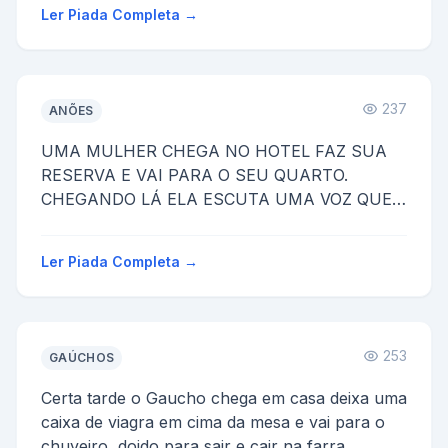
Ler Piada Completa →
237
ANÕES
UMA MULHER CHEGA NO HOTEL FAZ SUA
RESERVA E VAI PARA O SEU QUARTO.
CHEGANDO LÁ ELA ESCUTA UMA VOZ QUE
DIZIA:
-VOU TE PEGAR,TE ENRROLAETE COMER.
Ler Piada Completa →
ELA S...
253
GAÚCHOS
Certa tarde o Gaucho chega em casa deixa uma
caixa de viagra em cima da mesa e vai para o
chuveiro, doido para sair e cair na farra.