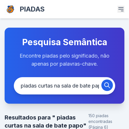
PIADAS
Pesquisa Semântica
Encontre piadas pelo significado, não
apenas por palavras-chave.
150 piadas
Resultados para " piadas
encontradas
curtas na sala de bate papo"
(Página 6)