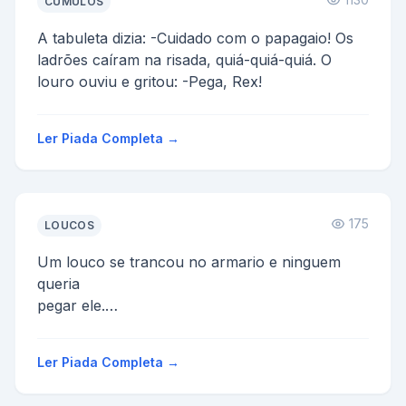
CÚMULOS
A tabuleta dizia: -Cuidado com o papagaio! Os
ladrões caíram na risada, quiá-quiá-quiá. O
louro ouviu e gritou: -Pega, Rex!
Ler Piada Completa →
175
LOUCOS
Um louco se trancou no armario e ninguem
queria
pegar ele.
Contrataram 3 homens para pegalos.
O primeiro era grade o mais forte e o cara
Ler Piada Completa →
entrou no...