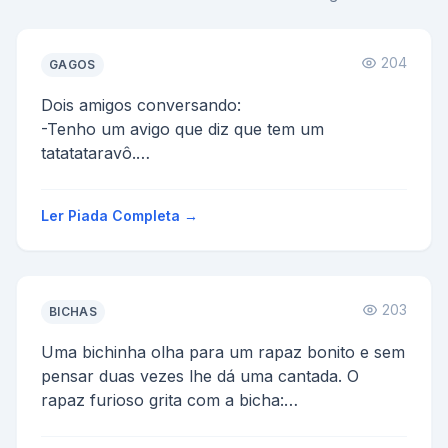
204
GAGOS
Dois amigos conversando:
-Tenho um avigo que diz que tem um
tatatataravô.
-Ele deve ser um mentiroso de marca maior,
héin?
Ler Piada Completa →
-Não, ele é só gago me...
203
BICHAS
Uma bichinha olha para um rapaz bonito e sem
pensar duas vezes lhe dá uma cantada. O
rapaz furioso grita com a bicha:
-Vai tomar no cú, sua maríca!...