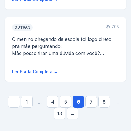
795
OUTRAS
O menino chegando da escola foi logo direto
pra mãe perguntando:
Mãe posso tirar uma dúvida com você?
Pq membros de nossa família morrem de
repen...
Ler Piada Completa →
←
1
...
4
5
6
7
8
...
13
→