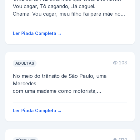
Vou cagar, Tô cagando, Já caguei.
Chama: Vou cagar, meu filho fai para mãe no
açougue comprar um 1 ...
Ler Piada Completa →
208
ADULTAS
No meio do trânsito de São Paulo, uma
Mercedes
com uma madame como motorista,
e um fusquinha com um gordinho com a barba
por
Ler Piada Completa →
fazer, estão lado a la...
1130