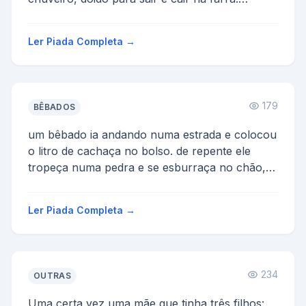
Nisso seu cachorr...
Ler Piada Completa →
179
BÊBADOS
um bêbado ia andando numa estrada e colocou
o litro de cachaça no bolso. de repente ele
tropeça numa pedra e se esburraça no chão,
põe a mão n...
Ler Piada Completa →
234
OUTRAS
Uma certa vez uma mãe que tinha três filhos: