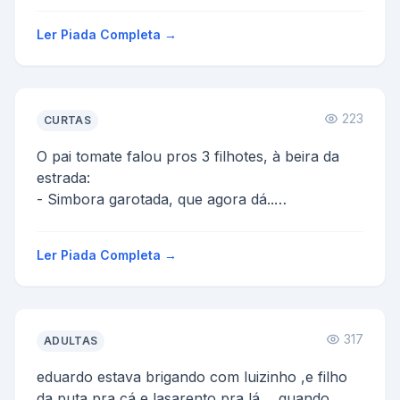
que é FILHO DA PUTA...
Ler Piada Completa →
223
CURTAS
O pai tomate falou pros 3 filhotes, à beira da
estrada:
- Simbora garotada, que agora dá..
Agora, todos já no meio da estrada..
Tomatinhos: Papai !...
Ler Piada Completa →
317
ADULTAS
eduardo estava brigando com luizinho ,e filho
da puta pra cá e lasarento pra lá.... quando