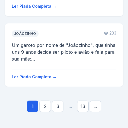
uma cachorro - eu seria uma cachorrinha
Ler Piada Completa →
...
233
JOÃOZINHO
Um garoto por nome de "Joãozinho", que tinha
uns 9 anos decide ser piloto e avião e fala para
sua mãe:
- Mãe, como a senhora sabe, eu quero ser pi...
Ler Piada Completa →
1
2
3
...
13
→