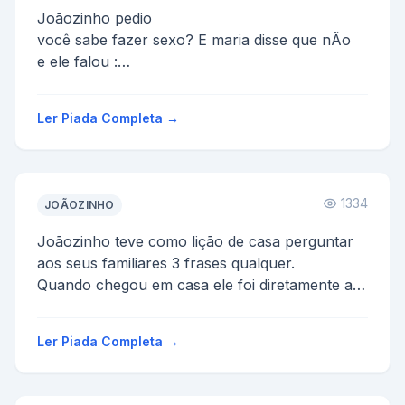
Joãozinho pedio
você sabe fazer sexo? E maria disse que nÃo
e ele falou :
abaixa a sáia
agora ergue a blusa
Ler Piada Completa →
e maria perguntou, e agora oque e...
1334
JOÃOZINHO
Joãozinho teve como lição de casa perguntar
aos seus familiares 3 frases qualquer.
Quando chegou em casa ele foi diretamente ao
encontro de sua mã...
Ler Piada Completa →