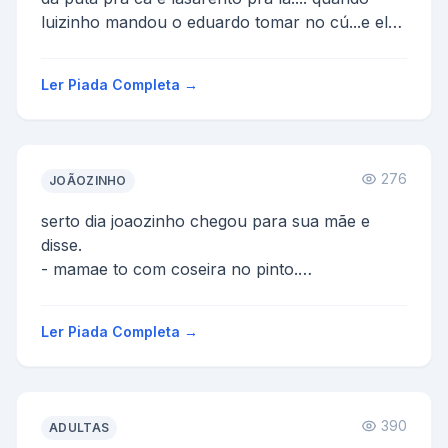
luizinho mandou o eduardo tomar no cú...e ele
respondeu-...
Ler Piada Completa →
276
JOÃOZINHO
serto dia joaozinho chegou para sua mãe e
disse.
- mamae to com coseira no pinto.
ela responde.
-joaozinho ja te falei, nao é pinto é torneirinha.
Ler Piada Completa →
...
390
ADULTAS