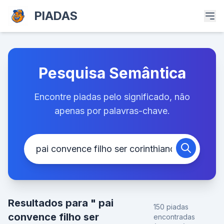
PIADAS
Pesquisa Semântica
Encontre piadas pelo significado, não
apenas por palavras-chave.
Resultados para " pai
150 piadas
convence filho ser
encontradas