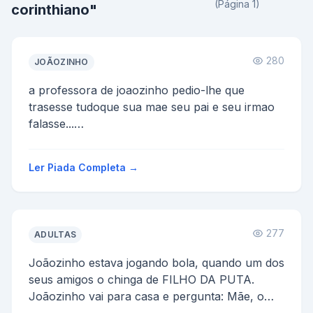
(Página 1)
corinthiano"
280
JOÃOZINHO
a professora de joaozinho pedio-lhe que
trasesse tudoque sua mae seu pai e seu irmao
falasse...
mae me fala alquma coisa e a mae delhe
responde cala a...
Ler Piada Completa →
277
ADULTAS
Joãozinho estava jogando bola, quando um dos
seus amigos o chinga de FILHO DA PUTA.
Joãozinho vai para casa e pergunta: Mãe, o