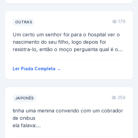
179
OUTRAS
Um certo um senhor foi para o hospital ver o
nascimento do seu filho, logo depois foi
resistra-lo, então o moço perguanta qual é o
nome do seu filh...
Ler Piada Completa →
259
JAPONÊS
tinha uma menina convendo com um cobrador
de onibus
ela falava:
- se minha mae fosse uma cadela e meu pai