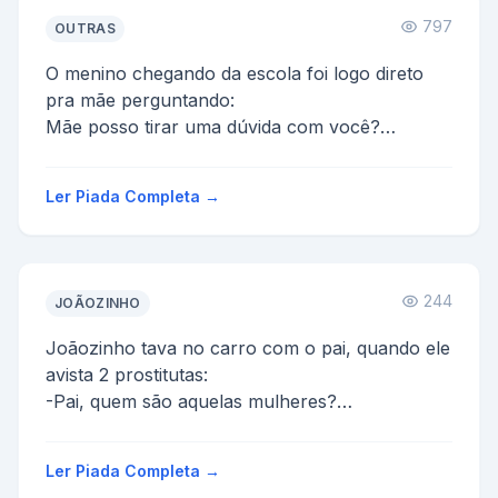
797
OUTRAS
O menino chegando da escola foi logo direto
pra mãe perguntando:
Mãe posso tirar uma dúvida com você?
Pq membros de nossa família morrem de
repen...
Ler Piada Completa →
244
JOÃOZINHO
Joãozinho tava no carro com o pai, quando ele
avista 2 prostitutas:
-Pai, quem são aquelas mulheres?
-São vendedoras!
-O que elas vendem?
Ler Piada Completa →
O pai, se...