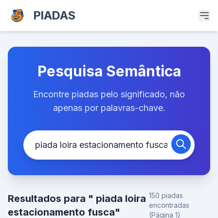
PIADAS
Pesquisa Semântica
Encontre piadas pelo significado, não
apenas por palavras-chave.
150 piadas
Resultados para " piada loira
encontradas
estacionamento fusca"
(Página 1)