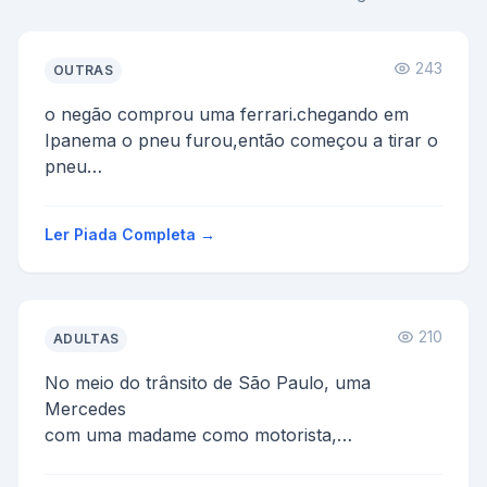
243
OUTRAS
o negão comprou uma ferrari.chegando em
Ipanema o pneu furou,então começou a tirar o
pneu
cheugou outro negão e disse:
-que você ta fazendo
Ler Piada Completa →
res...
210
ADULTAS
No meio do trânsito de São Paulo, uma
Mercedes
com uma madame como motorista,
e um fusquinha com um gordinho com a barba