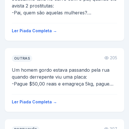
avista 2 prostitutas:
-Pai, quem são aquelas mulheres?
-São vendedoras!
-O que elas vendem?
Ler Piada Completa →
O pai, se...
205
OUTRAS
Um homem gordo estava passando pela rua
quando derrepente viu uma placa:
-Pague $50,00 reais e emagreça 5kg, pague
100,00 e perca 20Kg.
Ele foi la e ...
Ler Piada Completa →
307