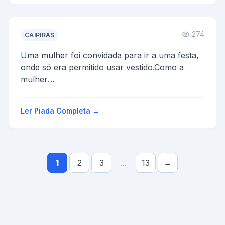
274
CAIPIRAS
Uma mulher foi convidada para ir a uma festa,
onde só era permitido usar vestido.Como a
mulher
só usava calça, ela não tinha calçinha.
Então par...
Ler Piada Completa →
1
2
3
...
13
→