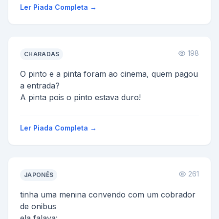
por
Ler Piada Completa →
fazer, estão lado a la...
198
CHARADAS
O pinto e a pinta foram ao cinema, quem pagou
a entrada?
A pinta pois o pinto estava duro!
Ler Piada Completa →
261
JAPONÊS
tinha uma menina convendo com um cobrador
de onibus
ela falava: