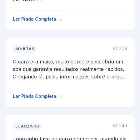
- se minha mae fosse uma cadela e meu pai
uma cachorro - eu seria uma cachorrinha
Ler Piada Completa →
...
209
ADULTAS
O cara era muito, muito gordo e descobriu um
spa que garantia resultados realmente rápidos.
Chegando lá, pediu informações sobre o preço:
- Bem, ...
Ler Piada Completa →
246
JOÃOZINHO
Joãozinho tava no carro com o pai, quando ele